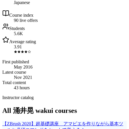
Japanese
Course index
9
0
live
offers
Students
5.6K
Average rating
3.91
First published
May 2016
Latest course
Nov 2021
Total content
43 hours
Instructor catalog
All 涌井晃 wakui courses
【ZBrush 2020】超基礎講座 アマビエを作りながら基本ツ