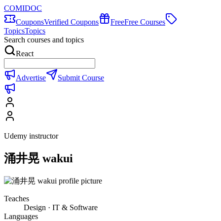
COMIDOC
Coupons
Verified Coupons
Free
Free Courses
Topics
Topics
Search courses and topics
React
Advertise
Submit Course
Udemy instructor
涌井晃 wakui
Teaches
Design · IT & Software
Languages