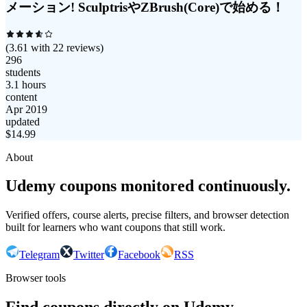
メーション! SculptrisやZBrush(Core)で始める！
(
3.61
with
22
reviews)
296
students
3.1 hours
content
Apr 2019
updated
$
14.99
About
Udemy coupons monitored continuously.
Verified offers, course alerts, precise filters, and browser detection
built for learners who want coupons that still work.
Telegram
Twitter
Facebook
RSS
Browser tools