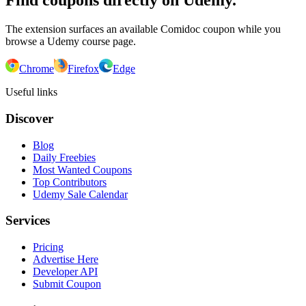
Find coupons directly on Udemy.
The extension surfaces an available Comidoc coupon while you
browse a Udemy course page.
Chrome
Firefox
Edge
Useful links
Discover
Blog
Daily Freebies
Most Wanted Coupons
Top Contributors
Udemy Sale Calendar
Services
Pricing
Advertise Here
Developer API
Submit Coupon