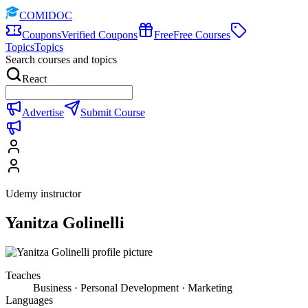
COMIDOC
Coupons
Verified Coupons
Free
Free Courses
Topics
Topics
Search courses and topics
React
Advertise
Submit Course
Udemy instructor
Yanitza Golinelli
Teaches
Business · Personal Development · Marketing
Languages