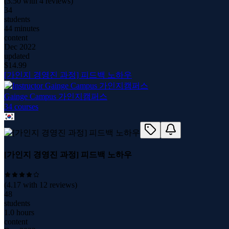
(
3.50
with
4
reviews)
34
students
44 minutes
content
Dec 2022
updated
$
14.99
[가인지 경영진 과정] 피드백 노하우
Gainge Campus 가인지캠퍼스
34
course
s
[가인지 경영진 과정] 피드백 노하우
(
4.17
with
12
reviews)
48
students
1.0 hours
content