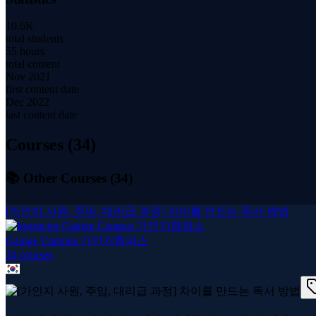
10.6K
total students
55 hours
total content
Nov 2021
first content date
Dec 2022
last content date
Courses (
34
)
📚 Other Courses (
34
)
[가인지 사원, 주임, 대리급 과정] 차이를 만드는 독서 방법
Gainge Campus 가인지캠퍼스
34
course
s