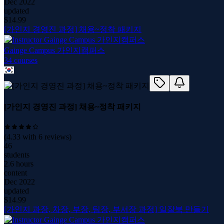
Dec 2022
updated
$
14.99
[가인지 경영진 과정] 채용~정착 패키지
Gainge Campus 가인지캠퍼스
34
course
s
[가인지 경영진 과정] 채용~정착 패키지
(
4.33
with
6
reviews)
46
students
2.6 hours
content
Dec 2022
updated
$
14.99
[가인지 과장, 차장, 부장, 팀장, 부서장 과정] 일잘북 만들기