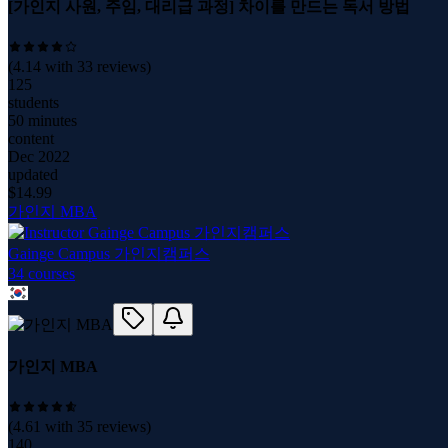
[가인지 사원, 주임, 대리급 과정] 차이를 만드는 독서 방법
(
4.14
with
33
reviews)
125
students
50 minutes
content
Dec 2022
updated
$
14.99
가인지 MBA
Gainge Campus 가인지캠퍼스
34
course
s
가인지 MBA
(
4.61
with
35
reviews)
140