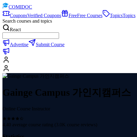
COMIDOC
Coupons
Verified Coupons
Free
Free Courses
Topics
Topics
Search courses and topics
React
Advertise
Submit Course
Gainge Campus 가인지캠퍼스
Online Course Instructor
4.40
average course rating (
3.0K
course reviews)
Statistics