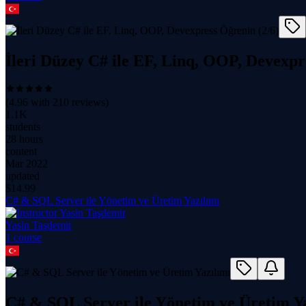
İleri Düzey C# ile EF, Linq, OOP, Devexpr
(
4.96
with
210
reviews)
1.1K
students
28 hours
content
Mar 2022
updated
$
14.99
C# & SQL Server ile Yönetim ve Üretim Yazılımı
Yasin Taşdemir
1
course
C# & SQL Server ile Yönetim ve Üretim Ya