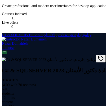
Create professional and modern user interfaces for desktop applicat
Courses indexed
11
Live offers
0
C# & SQL SERVER 2023 برنامج إدارة عيادة دكتور الأسنان
Nezar Dumairieh
1
course
C# & SQL SERVER 2023 الأسنان
(
4.09
with
70
reviews)
691
students
12 hours
content