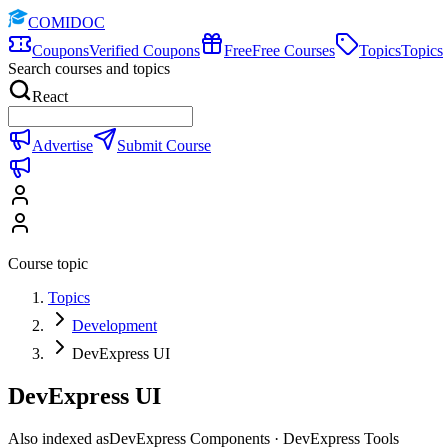
COMIDOC
Coupons
Verified Coupons
Free
Free Courses
Topics
Topics
Search courses and topics
React
Advertise
Submit Course
Course topic
Topics
Development
DevExpress UI
DevExpress UI
Also indexed as
DevExpress Components · DevExpress Tools