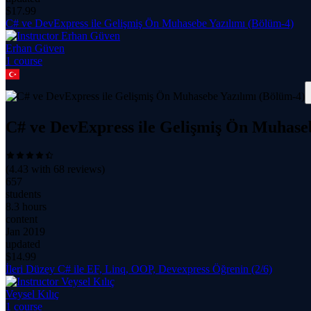
$
17.99
C# ve DevExpress ile Gelişmiş Ön Muhasebe Yazılımı (Bölüm-4)
Erhan Güven
1
course
C# ve DevExpress ile Gelişmiş Ön Muhaseb
(
4.43
with
68
reviews)
657
students
8.3 hours
content
Jan 2019
updated
$
14.99
İleri Düzey C# ile EF, Linq, OOP, Devexpress Öğrenin (2/6)
Veysel Kılıç
1
course