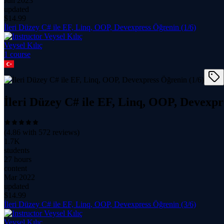
Jun 2023
updated
$
14.99
İleri Düzey C# ile EF, Linq, OOP, Devexpress Öğrenin (1/6)
Veysel Kılıç
1
course
İleri Düzey C# ile EF, Linq, OOP, Devexpr
(
4.86
with
572
reviews)
1.7K
students
27 hours
content
Mar 2022
updated
$
14.99
İleri Düzey C# ile EF, Linq, OOP, Devexpress Öğrenin (3/6)
Veysel Kılıç