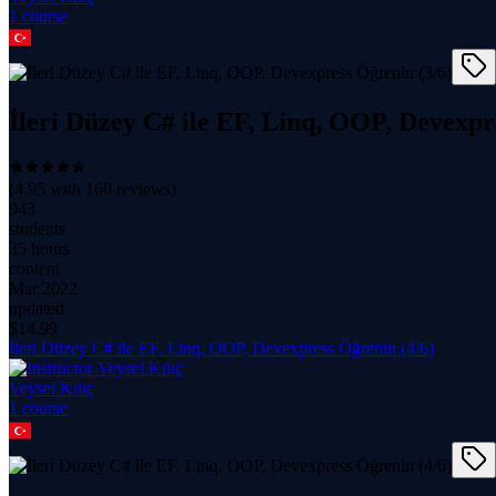
1
course
İleri Düzey C# ile EF, Linq, OOP, Devexpr
(
4.95
with
160
reviews)
943
students
35 hours
content
Mar 2022
updated
$
14.99
İleri Düzey C# ile EF, Linq, OOP, Devexpress Öğrenin (4/6)
Veysel Kılıç
1
course