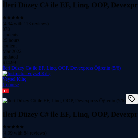
İleri Düzey C# ile EF, Linq, OOP, Devexpr
(
4.94
with
113
reviews)
878
students
25 hours
content
Mar 2022
updated
$
14.99
İleri Düzey C# ile EF, Linq, OOP, Devexpress Öğrenin (5/6)
Veysel Kılıç
1
course
İleri Düzey C# ile EF, Linq, OOP, Devexpr
(
4.99
with
84
reviews)