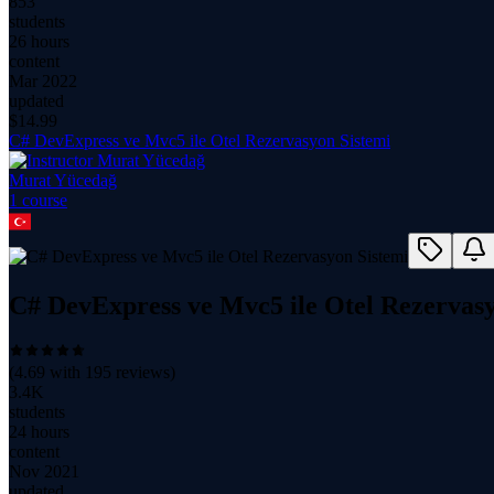
853
students
26 hours
content
Mar 2022
updated
$
14.99
C# DevExpress ve Mvc5 ile Otel Rezervasyon Sistemi
Murat Yücedağ
1
course
C# DevExpress ve Mvc5 ile Otel Rezervasy
(
4.69
with
195
reviews)
3.4K
students
24 hours
content
Nov 2021
updated