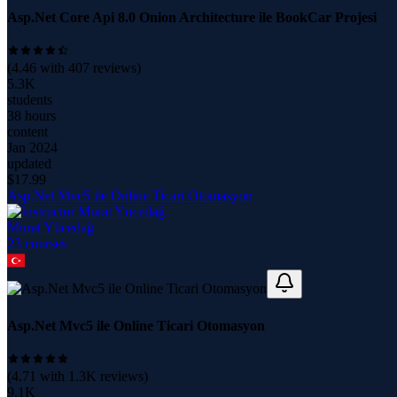
Asp.Net Core Api 8.0 Onion Architecture ile BookCar Projesi
(
4.46
with
407
reviews)
5.3K
students
38 hours
content
Jan 2024
updated
$
17.99
Asp.Net Mvc5 ile Online Ticari Otomasyon
Murat Yücedağ
23
course
s
Asp.Net Mvc5 ile Online Ticari Otomasyon
(
4.71
with
1.3K
reviews)
9.1K