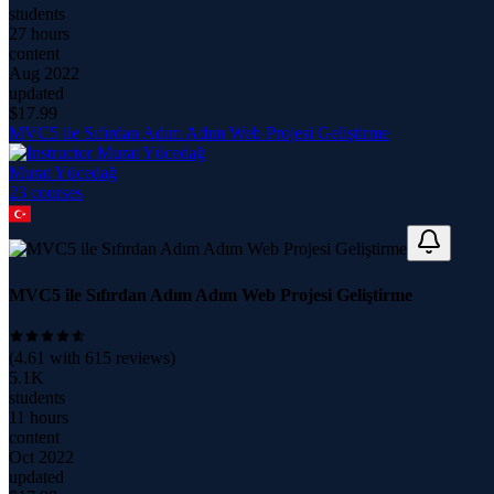
students
27 hours
content
Aug 2022
updated
$
17.99
MVC5 ile Sıfırdan Adım Adım Web Projesi Geliştirme
Murat Yücedağ
23
course
s
MVC5 ile Sıfırdan Adım Adım Web Projesi Geliştirme
(
4.61
with
615
reviews)
5.1K
students
11 hours
content
Oct 2022
updated