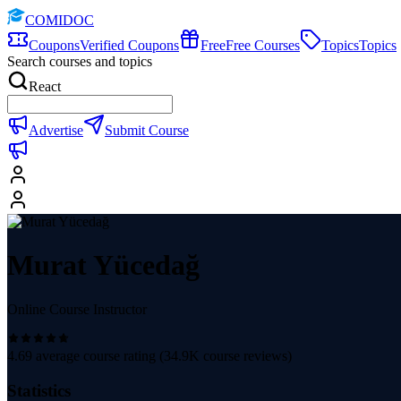
COMIDOC
Coupons
Verified Coupons
Free
Free Courses
Topics
Topics
Search courses and topics
React
Advertise
Submit Course
Murat Yücedağ
Online Course Instructor
4.69
average course rating (
34.9K
course reviews)
Statistics