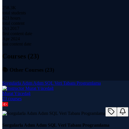
258.3K
total students
423 hours
total content
Oct 2017
first content date
Apr 2024
last content date
Courses (
23
)
📚 Other Courses (
23
)
Sorgularla Adım Adım SQL Veri Tabanı Programlama
Murat Yücedağ
23
course
s
Sorgularla Adım Adım SQL Veri Tabanı Programlama