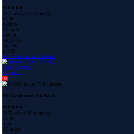
(
4.71
with
3.2K
reviews)
17.6K
students
10 hours
content
Aug 2022
updated
$
17.99
Bir Yazılımcının Yol Haritası
Murat Yücedağ
23
course
s
Bir Yazılımcının Yol Haritası
(
4.72
with
4.4K
reviews)
57.4K
students
1.5 hours