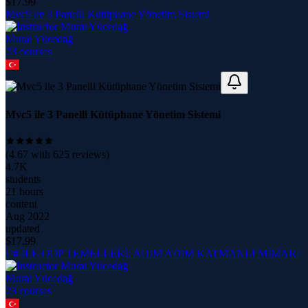
$
17.99
Mvc5 ile 3 Panelli Kütüphane Yönetim Sistemi
Murat Yücedağ
23
course
s
Mvc5 ile 3 Panelli Kütüphane Yönetim Sistemi
(
4.67
with
625
reviews)
4.7K
students
21 hours
content
Aug 2022
updated
$
17.99
C# İLE OOP TEMELLERİ: ADIM ADIM KATMANLI MİMARİ
Murat Yücedağ
23
course
s