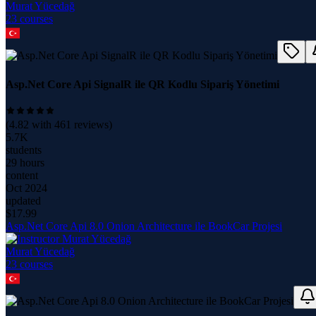
Murat Yücedağ
23
course
s
Asp.Net Core Api SignalR ile QR Kodlu Sipariş Yönetimi
(
4.82
with
461
reviews)
5.7K
students
29 hours
content
Oct 2024
updated
$
17.99
Asp.Net Core Api 8.0 Onion Architecture ile BookCar Projesi
Murat Yücedağ
23
course
s