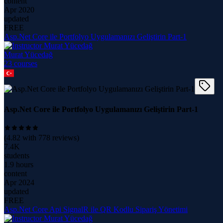
content
Apr 2020
updated
FREE
Asp.Net Core ile Portfolyo Uygulamanızı Geliştirin Part-1
Murat Yücedağ
23
course
s
Asp.Net Core ile Portfolyo Uygulamanızı Geliştirin Part-1
(
4.82
with
778
reviews)
7.4K
students
1.9 hours
content
Apr 2024
updated
FREE
Asp.Net Core Api SignalR ile QR Kodlu Sipariş Yönetimi