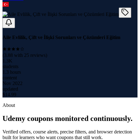
Aile Evlilik, Çift ve İlişki Sorunları ve Çözümleri Eğitim
(
3.88
with
25
reviews)
1.3K
students
1.3 hours
content
Nov 2022
updated
$
14.99
About
Udemy coupons monitored continuously.
Verified offers, course alerts, precise filters, and browser detection
built for learners who want coupons that still work.