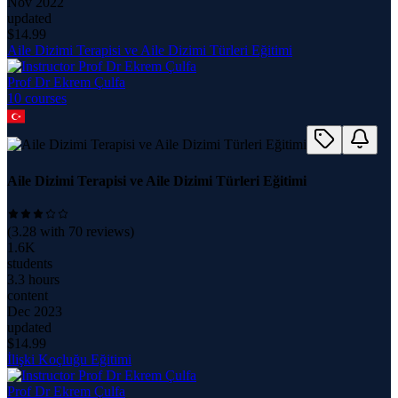
Nov 2022
updated
$
14.99
Aile Dizimi Terapisi ve Aile Dizimi Türleri Eğitimi
Prof Dr Ekrem Çulfa
10
course
s
Aile Dizimi Terapisi ve Aile Dizimi Türleri Eğitimi
(
3.28
with
70
reviews)
1.6K
students
3.3 hours
content
Dec 2023
updated
$
14.99
İlişki Koçluğu Eğitimi
Prof Dr Ekrem Çulfa