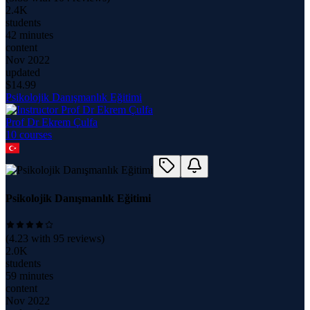
2.4K
students
42 minutes
content
Nov 2022
updated
$
14.99
Psikolojik Danışmanlık Eğitimi
Prof Dr Ekrem Çulfa
10
course
s
Psikolojik Danışmanlık Eğitimi
(
4.23
with
95
reviews)
2.0K
students
59 minutes
content
Nov 2022