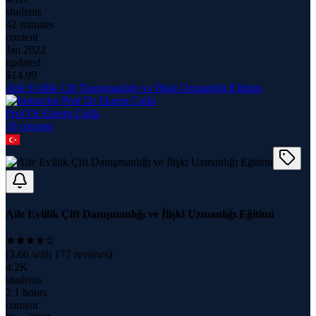
students
42 minutes
content
Jan 2022
updated
$
14.99
Aile Evlilik Çift Danışmanlığı ve İlişki Uzmanlığı Eğitimi
Prof Dr Ekrem Çulfa
10
course
s
Aile Evlilik Çift Danışmanlığı ve İlişki Uzmanlığı Eğitimi
(
3.66
with
177
reviews)
4.2K
students
2.1 hours
content