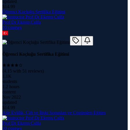
updated
$
14.99
Öğrenci Koçluğu Sertifika Eğitimi
Prof Dr Ekrem Çulfa
10
course
s
Öğrenci Koçluğu Sertifika Eğitimi
(
4.15
with
51
reviews)
1.1K
students
1.2 hours
content
Nov 2022
updated
$
14.99
Aile Evlilik, Çift ve İlişki Sorunları ve Çözümleri Eğitim
Prof Dr Ekrem Çulfa
10
course
s