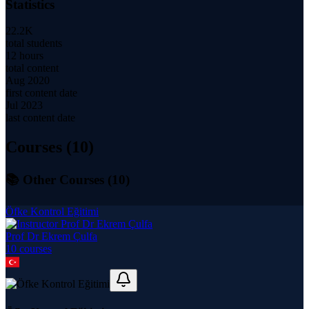
Statistics
22.2K
total students
12 hours
total content
Aug 2020
first content date
Jul 2023
last content date
Courses (
10
)
📚 Other Courses (
10
)
Öfke Kontrol Eğitimi
Prof Dr Ekrem Çulfa
10
course
s