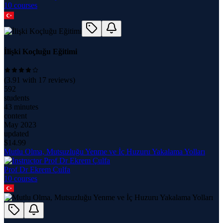
10
course
s
İlişki Koçluğu Eğitimi
(
3.91
with
17
reviews)
592
students
43 minutes
content
May 2023
updated
$
14.99
Mutlu Olma, Mutsuzluğu Yenme ve İç Huzuru Yakalama Yolları
Prof Dr Ekrem Çulfa
10
course
s