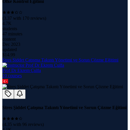
Öfke Kontrol Eğitimi
(
3.37
with
170
reviews)
4.7K
students
47 minutes
content
Dec 2023
updated
$
14.99
Stres Şiddet Çatışma Takıntı Yönetimi ve Sorun Çözme Eğitimi
Prof Dr Ekrem Çulfa
10
course
s
Stres Şiddet Çatışma Takıntı Yönetimi ve Sorun Çözme Eğitimi
(
4.35
with
96
reviews)
4.1K