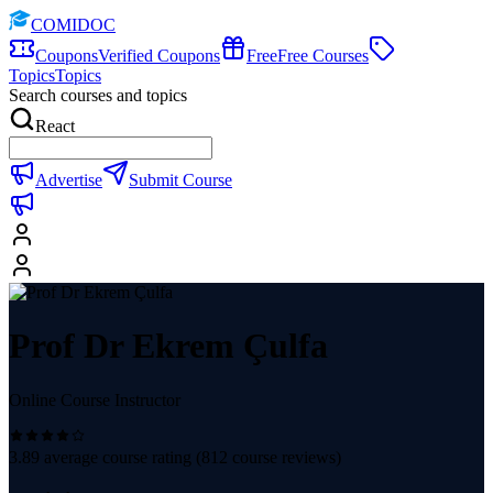
COMIDOC
Coupons
Verified Coupons
Free
Free Courses
Topics
Topics
Search courses and topics
React
Advertise
Submit Course
Prof Dr Ekrem Çulfa
Online Course Instructor
3.89
average course rating (
812
course reviews)