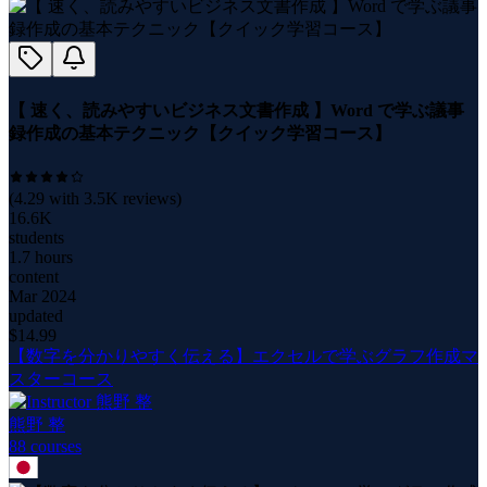
【 速く、読みやすいビジネス文書作成 】Word で学ぶ議事
録作成の基本テクニック【クイック学習コース】
(
4.29
with
3.5K
reviews)
16.6K
students
1.7 hours
content
Mar 2024
updated
$
14.99
【数字を分かりやすく伝える】エクセルで学ぶグラフ作成マ
スターコース
熊野 整
88
course
s