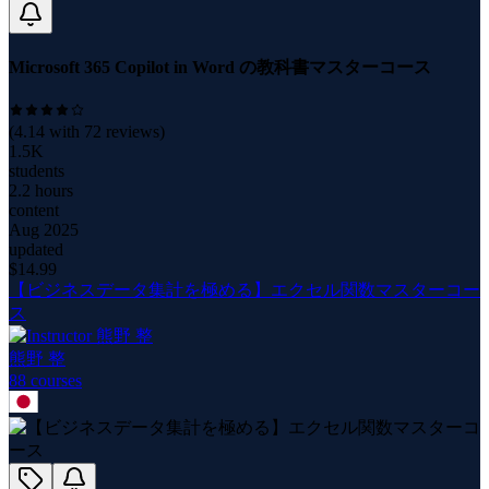
Microsoft 365 Copilot in Word の教科書マスターコース
(
4.14
with
72
reviews)
1.5K
students
2.2 hours
content
Aug 2025
updated
$
14.99
【ビジネスデータ集計を極める】エクセル関数マスターコー
ス
熊野 整
88
course
s