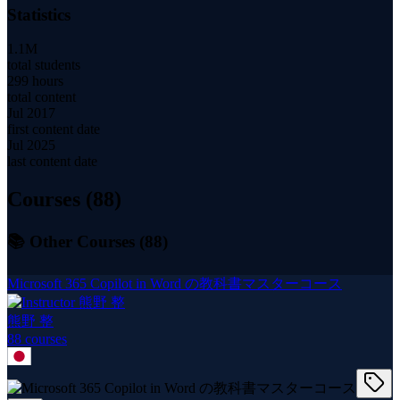
Statistics
1.1M
total students
299 hours
total content
Jul 2017
first content date
Jul 2025
last content date
Courses (
88
)
📚 Other Courses (
88
)
Microsoft 365 Copilot in Word の教科書マスターコース
熊野 整
88
course
s