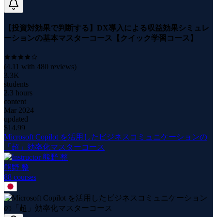
【投資対効果で判断する】DX導入による収益効果シミュレ
ーションの基本マスターコース【クイック学習コース】
(
4.11
with
480
reviews)
3.3K
students
2.3 hours
content
Mar 2024
updated
$
14.99
Microsoft Copilot を活用したビジネスコミュニケーションの
「超」効率化マスターコース
熊野 整
88
course
s