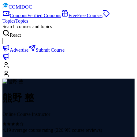
COMIDOC
Coupons
Verified Coupons
Free
Free Courses
Topics
Topics
Search courses and topics
React
Advertise
Submit Course
熊野 整
Online Course Instructor
4.19
average course rating (
226.9K
course reviews)