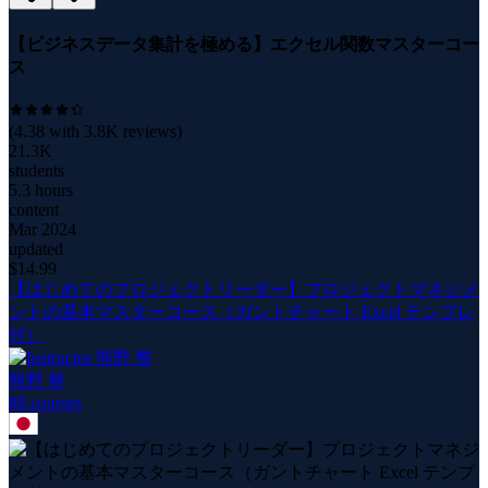
【ビジネスデータ集計を極める】エクセル関数マスターコー
ス
(
4.38
with
3.8K
reviews)
21.3K
students
5.3 hours
content
Mar 2024
updated
$
14.99
【はじめてのプロジェクトリーダー】プロジェクトマネジメ
ントの基本マスターコース（ガントチャート Excel テンプレ
付）
熊野 整
88
course
s