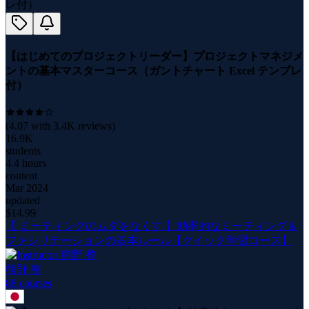
【はじめてのプロジェクトリーダー】プロジェクトマネジメ
ントの基本マスターコース（ガントチャート Excel テンプレ
付）
(
4.07
with
3.4K
reviews)
16.9K
students
4.4 hours
content
Mar 2024
updated
$
14.99
【 ミーティングのムダをなくす 】効率的なミーティング＆
ファシリテーションの基本ルール【クイック学習コース】
熊野 整
88
course
s