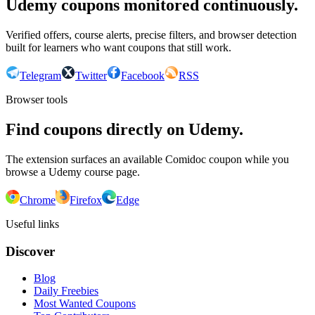
Udemy coupons monitored continuously.
Verified offers, course alerts, precise filters, and browser detection
built for learners who want coupons that still work.
Telegram
Twitter
Facebook
RSS
Browser tools
Find coupons directly on Udemy.
The extension surfaces an available Comidoc coupon while you
browse a Udemy course page.
Chrome
Firefox
Edge
Useful links
Discover
Blog
Daily Freebies
Most Wanted Coupons