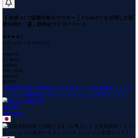
【 生成 AI で財務分析をマスター 】ChatGPT を活用した財
務分析の「超」効率化マスターコース
(
4.21
with
176
reviews)
2.7K
students
3.7 hours
content
Nov 2024
updated
$
14.99
【投資対効果で判断する】DX導入による収益効果シミュレ
ーションの基本マスターコース【クイック学習コース】
熊野 整
88
course
s