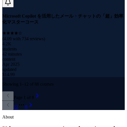
Microsoft Copilot を活用したメール・チャットの「超」効率
化マスターコース
(
4.09
with
734
reviews)
4.2K
students
42 minutes
content
Apr 2025
updated
$
14.99
Showing
1
–
12
of
88
courses
Page
1
of
8
1
2
8
About