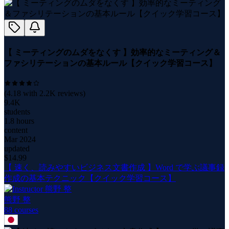
【 ミーティングのムダをなくす 】効率的なミーティング＆
ファシリテーションの基本ルール【クイック学習コース】
(
4.18
with
2.2K
reviews)
9.4K
students
1.8 hours
content
Mar 2024
updated
$
14.99
【 速く、読みやすいビジネス文書作成 】Word で学ぶ議事録
作成の基本テクニック【クイック学習コース】
熊野 整
88
course
s