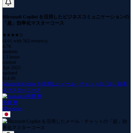
Microsoft Copilot を活用したビジネスコミュニケーションの
「超」効率化マスターコース
(
4.01
with
562
reviews)
4.7K
students
1.3 hours
content
Apr 2025
updated
$
14.99
Microsoft Copilot を活用したメール・チャットの「超」効率
化マスターコース
熊野 整
88
course
s