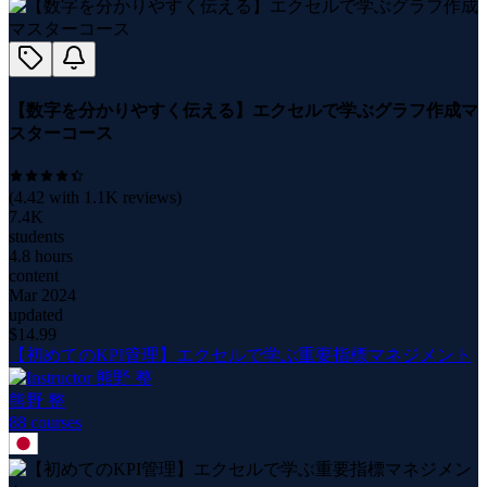
【数字を分かりやすく伝える】エクセルで学ぶグラフ作成マ
スターコース
(
4.42
with
1.1K
reviews)
7.4K
students
4.8 hours
content
Mar 2024
updated
$
14.99
【初めてのKPI管理】エクセルで学ぶ重要指標マネジメント
熊野 整
88
course
s