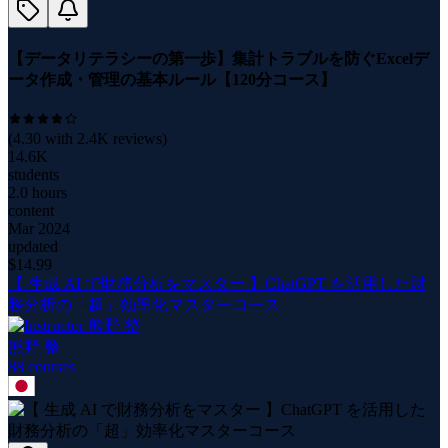
【データリテラシーの第一歩】集計トラブルを防ぐExcelデ
ータ作成・管理の基本ルール【120分コース】
(
4.30
with
2.4K
reviews)
14.6K
students
2.0 hours
content
Mar 2024
updated
$
14.99
【 生成 AI で財務分析をマスター 】ChatGPT を活用した財
務分析の「超」効率化マスターコース
熊野 整
88
course
s