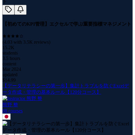
【初めてのKPI管理】エクセルで学ぶ重要指標マネジメント
(
4.03
with
3.5K
reviews)
15.2K
students
3.5 hours
content
Mar 2024
updated
$
14.99
【データリテラシーの第一歩】集計トラブルを防ぐExcelデ
ータ作成・管理の基本ルール【120分コース】
熊野 整
88
course
s