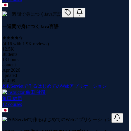
一週間で身につくJava言語
(
4.16
with
1.9K
reviews)
12.5K
students
13 hours
content
Apr 2026
updated
$
14.99
JSP/Servletで作るはじめてのWebアプリケーション
亀田 健司
12
course
s