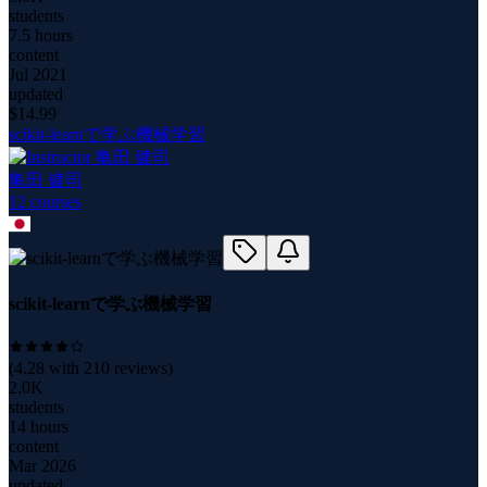
students
7.5 hours
content
Jul 2021
updated
$
14.99
scikit-learnで学ぶ機械学習
亀田 健司
12
course
s
scikit-learnで学ぶ機械学習
(
4.28
with
210
reviews)
2.0K
students
14 hours
content
Mar 2026
updated