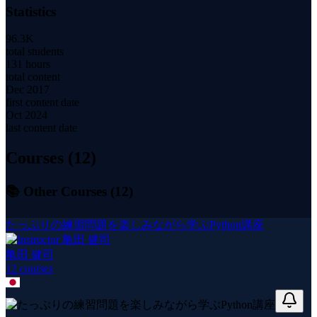
Statistics
96.3K
total students
131 hours
total content
Dec 2017
first content date
Oct 2024
last content date
Courses (
12
)
📚 Other Courses (
12
)
たっぷりの練習問題を楽しみながら学ぶPython講座
亀田 健司
12
course
s