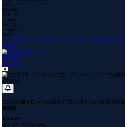
20.0K
students
12 hours
content
May 2026
updated
$
14.99
これだけ知っていれば大丈夫！プログラミング入門以前の基
礎知識
亀田 健司
12
course
s
これだけ知っていれば大丈夫！プログラミング入門以前の基
礎知識
(
4.15
with
2.8K
reviews)