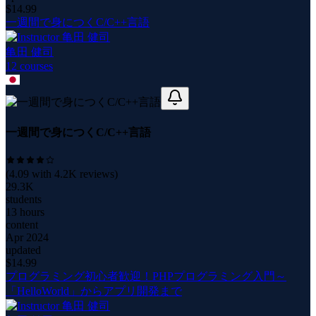
$
14.99
一週間で身につくC/C++言語
亀田 健司
12
course
s
一週間で身につくC/C++言語
(
4.09
with
4.2K
reviews)
29.3K
students
13 hours
content
Apr 2024
updated
$
14.99
プログラミング初心者歓迎！PHPプログラミング入門～
「HelloWorld」からアプリ開発まで