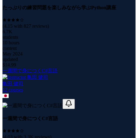
たっぷりの練習問題を楽しみながら学ぶPython講座
(
4.15
with
827
reviews)
6.7K
students
10 hours
content
May 2024
updated
$
14.99
一週間で身につくC#言語
亀田 健司
12
course
s
一週間で身につくC#言語
(
4.03
with
3.3K
reviews)