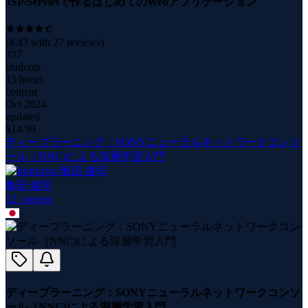
JSP/Servletで作るはじめてのWebアプリケーション
(
4.43
with
27
reviews)
377
students
15 hours
content
Oct 2024
updated
$
14.99
ディープラーニング：SONYニューラルネットワークコンソ
ール（NNC)による深層学習入門
亀田 健司
12
course
s
ディープラーニング：SONYニューラルネットワークコンソ
ール（NNC)による深層学習入門