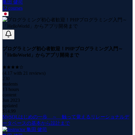
亀田 健司
12
course
s
プログラミング初心者歓迎！PHPプログラミング入門～
「HelloWorld」からアプリ開発まで
(
4.17
with
21
reviews)
230
students
13 hours
content
Jun 2023
updated
$
14.99
MySQLはじめの一歩 ～ 触って覚えるリレーショナルデ
ータベースの基本から設計まで