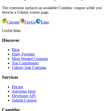
The extension surfaces an available Comidoc coupon while you
browse a Udemy course page.
Chrome
Firefox
Edge
Useful links
Discover
Blog
Daily Freebies
Most Wanted Coupons
Top Contributors
Udemy Sale Calendar
Services
Pricing
Advertise Here
Developer API
Submit Coupon
Comidoc