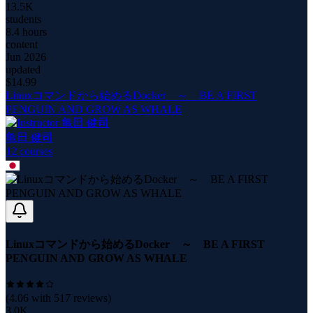
13.5K
students
8.4 hours
content
Jun 2026
updated
$
14.99
Linuxコマンドから始めるDocker ～ BE A FIRST
PENGUIN AND GROW AS WHALE
亀田 健司
12
course
s
Linuxコマンドから始めるDocker ～ BE A FIRST
PENGUIN AND GROW AS WHALE
(
4.06
with
517
reviews)
3.0K