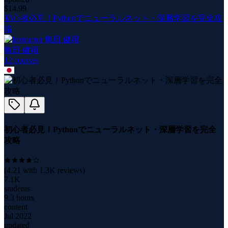
$
14.99
初心者必見！Pythonでニューラルネット・深層学習を完全攻
略
亀田 健司
12
course
s
初心者必見！Pythonでニューラルネット・深層学習を完全
攻略
(
4.21
with
1.3K
reviews)
7.1K
students
9.3 hours
content
Jul 2022
updated