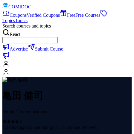
COMIDOC
Coupons
Verified Coupons
Free
Free Courses
Topics
Topics
Search courses and topics
React
Advertise
Submit Course
亀田 健司
Online Course Instructor
4.18
average course rating (
15.5K
course reviews)