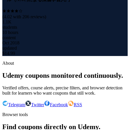
(
4.02
with
206
reviews)
1.1K
students
10 hours
content
Oct 2018
updated
$
14.99
About
Udemy coupons monitored continuously.
Verified offers, course alerts, precise filters, and browser detection
built for learners who want coupons that still work.
Telegram
Twitter
Facebook
RSS
Browser tools
Find coupons directly on Udemy.