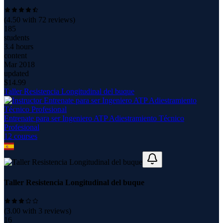
(
4.50
with
72
reviews)
185
students
3.4 hours
content
Mar 2018
updated
$
14.99
Taller Resistencia Longitudinal del buque
Entrenate para ser Ingeniero ATP Adiestramiento Técnico
Profesional
12
course
s
Taller Resistencia Longitudinal del buque
(
3.00
with
3
reviews)
16