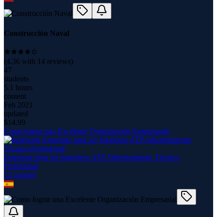
Construcción Naval
(
4.36
with
14
reviews)
47
students
5.1 hours
content
Feb 2021
updated
$
14.99
Como lograr una Excelente Organización Empresarial
Entrenate para ser Ingeniero ATP Adiestramiento Técnico
Profesional
12
course
s