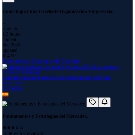
Como lograr una Excelente Organización Empresarial
--
students
1.3 hours
content
Sep 2024
updated
$
14.99
Fundamentos y Estrategias del Mercadeo.
Entrenate para ser Ingeniero ATP Adiestramiento Técnico
Profesional
12
course
s
Fundamentos y Estrategias del Mercadeo.
(
3.38
with
4
reviews)