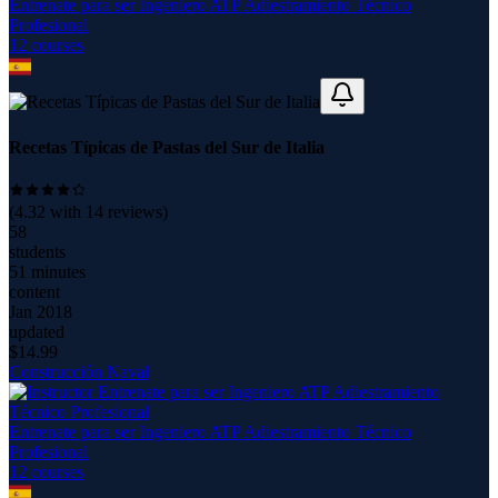
Entrenate para ser Ingeniero ATP Adiestramiento Técnico
Profesional
12
course
s
Recetas Típicas de Pastas del Sur de Italia
(
4.32
with
14
reviews)
58
students
51 minutes
content
Jan 2018
updated
$
14.99
Construcción Naval
Entrenate para ser Ingeniero ATP Adiestramiento Técnico
Profesional
12
course
s