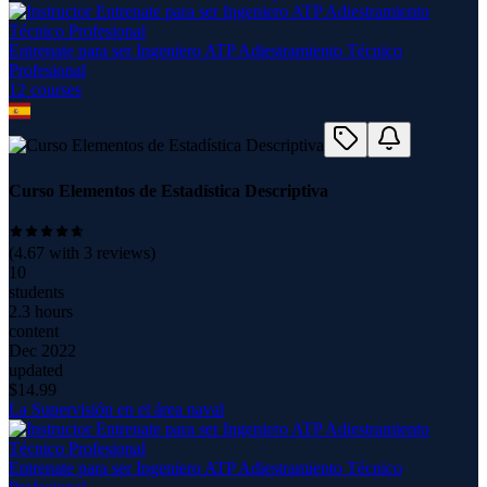
Entrenate para ser Ingeniero ATP Adiestramiento Técnico
Profesional
12
course
s
Curso Elementos de Estadística Descriptiva
(
4.67
with
3
reviews)
10
students
2.3 hours
content
Dec 2022
updated
$
14.99
La Supervisión en el área naval
Entrenate para ser Ingeniero ATP Adiestramiento Técnico