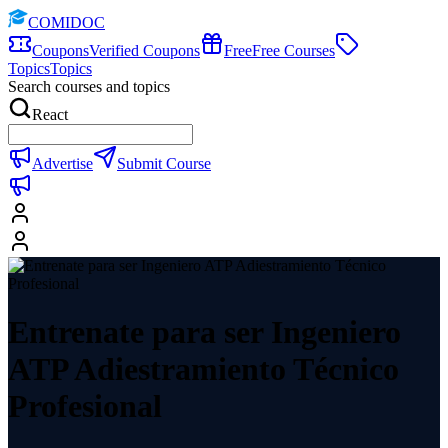
COMIDOC
Coupons
Verified Coupons
Free
Free Courses
Topics
Topics
Search courses and topics
React
Advertise
Submit Course
Entrenate para ser Ingeniero
ATP Adiestramiento Técnico
Profesional