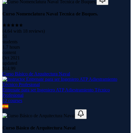
Curso Nomenclatura Naval Tecnica de Buques.
(
4.64
with
18
reviews)
51
students
1.7 hours
content
Oct 2021
updated
$
14.99
Curso Básico de Arquitectura Naval
Entrenate para ser Ingeniero ATP Adiestramiento Técnico
Profesional
12
course
s
Curso Básico de Arquitectura Naval