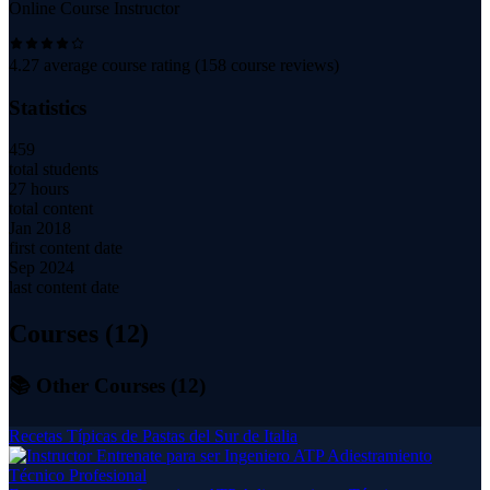
Online Course Instructor
4.27
average course rating (
158
course reviews)
Statistics
459
total students
27 hours
total content
Jan 2018
first content date
Sep 2024
last content date
Courses (
12
)
📚 Other Courses (
12
)
Recetas Típicas de Pastas del Sur de Italia