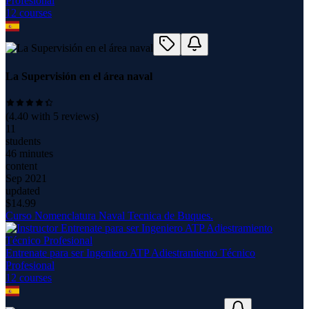
Profesional
12
course
s
La Supervisión en el área naval
(
4.40
with
5
reviews)
11
students
46 minutes
content
Sep 2021
updated
$
14.99
Curso Nomenclatura Naval Tecnica de Buques.
Entrenate para ser Ingeniero ATP Adiestramiento Técnico
Profesional
12
course
s