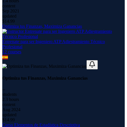
1.4 hours
content
Sep 2021
updated
$
14.99
Optimiza tus Finanzas, Maximiza Ganancias
Entrenate para ser Ingeniero ATP Adiestramiento Técnico
Profesional
12
course
s
Optimiza tus Finanzas, Maximiza Ganancias
--
students
2.3 hours
content
Aug 2024
updated
$
14.99
Curso Elementos de Estadística Descriptiva