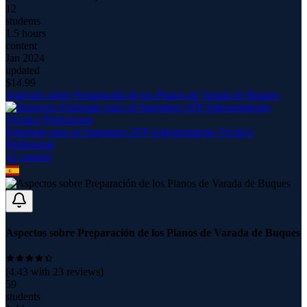
12
students
1.5 hours
content
Jan 2024
updated
$
14.99
Aspectos sobre Preparación de los Planos de Varada de Buques
Entrenate para ser Ingeniero ATP Adiestramiento Técnico
Profesional
12
course
s
Aspectos sobre Preparación de los Planos de Varada de Buques
(
4.43
with
23
reviews)
59
students