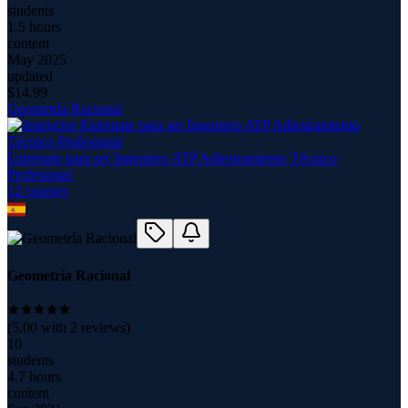
students
1.5 hours
content
May 2025
updated
$
14.99
Geometría Racional
Entrenate para ser Ingeniero ATP Adiestramiento Técnico
Profesional
12
course
s
Geometría Racional
(
5.00
with
2
reviews)
10
students
4.7 hours
content