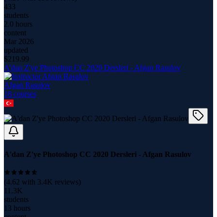
433
students
2.0 hours
content
Mar 2026
updated
$
219.99
A'dan Z'ye Photoshop CC 2020 Dersleri - Afgan Rasulov
Afgan Rasulov
18
course
s
A'dan Z'ye Photoshop CC 2020 Dersleri - Afgan Rasulov
(
4.62
with
3.4K
reviews)
11.3K
students
13 hours
content