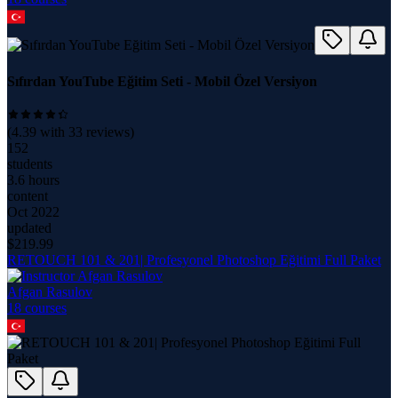
Sıfırdan YouTube Eğitim Seti - Mobil Özel Versiyon
(
4.39
with
33
reviews)
152
students
3.6 hours
content
Oct 2022
updated
$
219.99
RETOUCH 101 & 201| Profesyonel Photoshop Eğitimi Full Paket
Afgan Rasulov
18
course
s