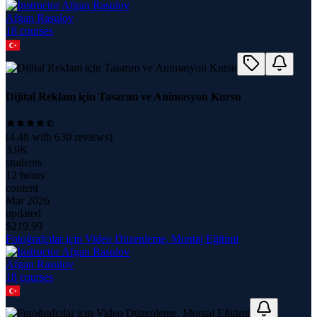
Afgan Rasulov
18
course
s
Dijital Reklam için Tasarım ve Animasyon Kursu
(
4.48
with
630
reviews)
3.9K
students
12 hours
content
Mar 2026
updated
$
219.99
Fotoğrafçılar için Video Düzenleme, Montaj Eğitimi
Afgan Rasulov
18
course
s