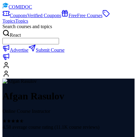
COMIDOC
Coupons
Verified Coupons
Free
Free Courses
Topics
Topics
Search courses and topics
React
Advertise
Submit Course
Afgan Rasulov
Online Course Instructor
4.58
average course rating (
11.1K
course reviews)