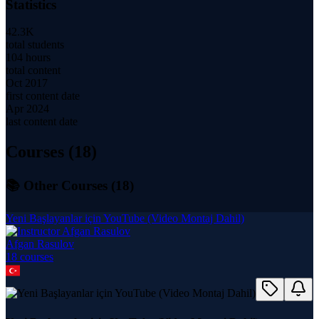
Statistics
42.3K
total students
104 hours
total content
Oct 2017
first content date
Apr 2024
last content date
Courses (
18
)
📚 Other Courses (
18
)
Yeni Başlayanlar için YouTube (Video Montaj Dahil)
Afgan Rasulov
18
course
s