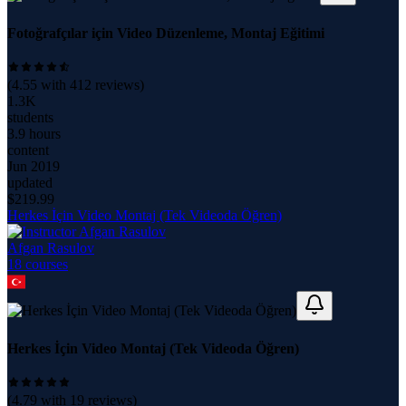
Fotoğrafçılar için Video Düzenleme, Montaj Eğitimi
(
4.55
with
412
reviews)
1.3K
students
3.9 hours
content
Jun 2019
updated
$
219.99
Herkes İçin Video Montaj (Tek Videoda Öğren)
Afgan Rasulov
18
course
s
Herkes İçin Video Montaj (Tek Videoda Öğren)
(
4.79
with
19
reviews)