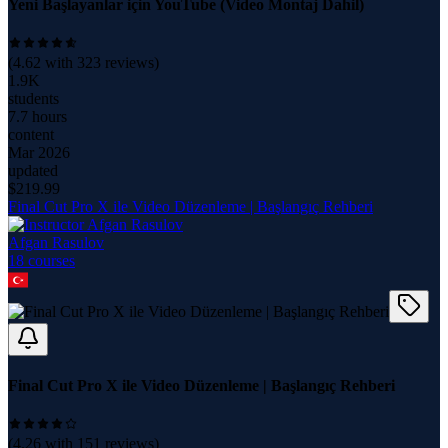
Yeni Başlayanlar için YouTube (Video Montaj Dahil)
(
4.62
with
323
reviews)
1.9K
students
7.7 hours
content
Mar 2026
updated
$
219.99
Final Cut Pro X ile Video Düzenleme | Başlangıç Rehberi
Afgan Rasulov
18
course
s
Final Cut Pro X ile Video Düzenleme | Başlangıç Rehberi
(
4.26
with
151
reviews)