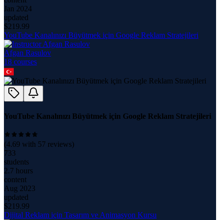
Jan 2024
updated
$
219.99
YouTube Kanalınızı Büyütmek için Google Reklam Stratejileri
Afgan Rasulov
18
course
s
YouTube Kanalınızı Büyütmek için Google Reklam Stratejileri
(
4.69
with
57
reviews)
733
students
2.7 hours
content
Aug 2023
updated
$
219.99
Dijital Reklam için Tasarım ve Animasyon Kursu