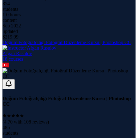
854
students
1.0 hours
content
Sep 2022
updated
$
219.99
Doğum Fotoğrafçılığı Fotoğraf Düzenleme Kursu | Photoshop CC
Afgan Rasulov
18
course
s
Doğum Fotoğrafçılığı Fotoğraf Düzenleme Kursu | Photoshop
CC
(
4.70
with
108
reviews)
485
students