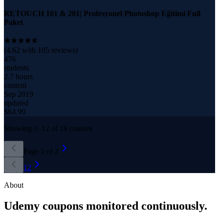
RETOUCH 101 & 201| Profesyonel Photoshop Eğitimi Full
Paket
(
4.62
with
105
reviews)
476
students
2.7 hours
content
Sep 2019
updated
$
64.99
Showing
1
–
12
of
18
courses
Page
1
of
2
1
2
About
Udemy coupons monitored continuously.