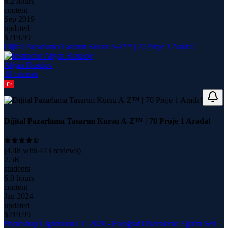
6.2 hours
content
Sep 2019
updated
$
219.99
Dijital Pazarlama Tasarım Kursu A-Z™ | 70 Proje 1 Arada!
Afgan Rasulov
18
course
s
Dijital Pazarlama Tasarım Kursu A-Z™ | 70 Proje 1 Arada!
(
4.48
with
473
reviews)
2.5K
students
6.0 hours
content
Jan 2024
updated
$
219.99
Photoshop Lightroom CC 2020 - Fotoğraf Düzenleme Eğitim Seti