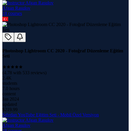
Afgan Rasulov
18
course
s
Photoshop Lightroom CC 2020 - Fotoğraf Düzenleme Eğitim
Seti
(
4.78
with
533
reviews)
2.4K
students
7.0 hours
content
Jan 2024
updated
$
219.99
Sıfırdan YouTube Eğitim Seti - Mobil Özel Versiyon
Afgan Rasulov
18
course
s