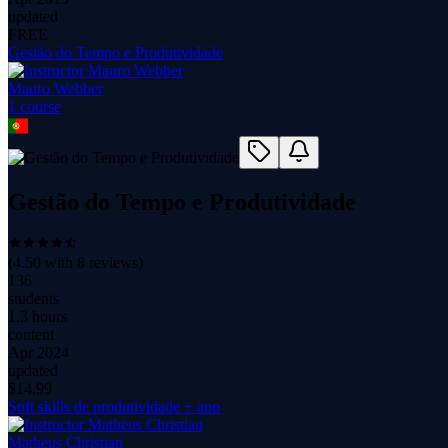
updated
FREE
Gestão do Tempo e Produtividade
Mauro Webber
1
course
Gestão do Tempo e Produtividade
(
4.50
with
8
reviews)
136
students
1.3 hours
content
Apr 2024
updated
$
14.99
Soft skills de produtividade + app
Matheus Christian