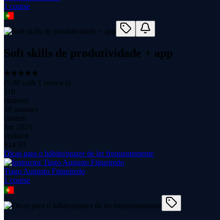
1
course
Soft skills de produtividade + app
(
5.00
with
1
reviews)
118
students
38 minutes
content
Jan 2025
updated
$
14.99
Dicas para o hábito/prazer de ler frequentemente
Tiago Augusto Figueiredo
1
course