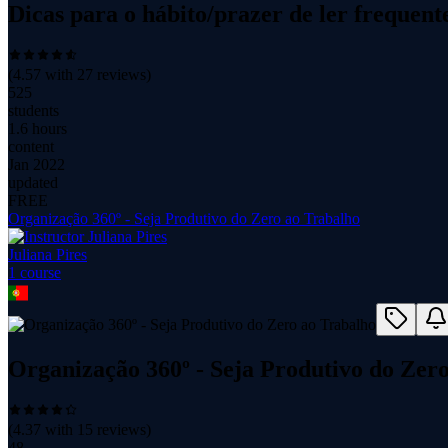
Dicas para o hábito/prazer de ler frequen
(
4.57
with
27
reviews)
525
students
1.6 hours
content
Jan 2022
updated
FREE
Organização 360º - Seja Produtivo do Zero ao Trabalho
Juliana Pires
1
course
Organização 360º - Seja Produtivo do Zer
(
4.37
with
15
reviews)
48