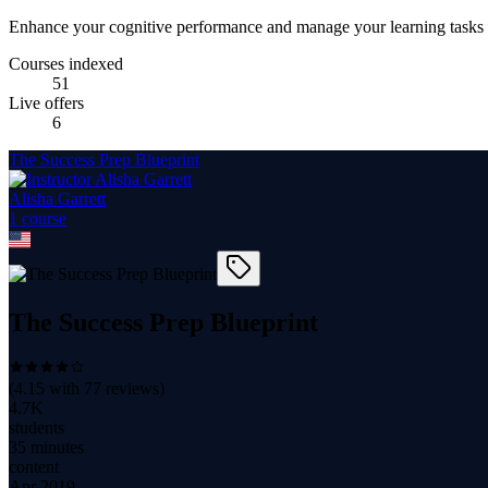
Enhance your cognitive performance and manage your learning tasks w
Courses indexed
51
Live offers
6
The Success Prep Blueprint
Alisha Garrett
1
course
The Success Prep Blueprint
(
4.15
with
77
reviews)
4.7K
students
35 minutes
content
Apr 2019