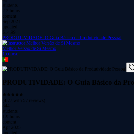
students
2.2 hours
content
Sep 2021
updated
$
14.99
PRODUTIVIDADE: O Guia Básico da Produtividade Pessoal
Melhor Versão de Si Mesmo
1
course
PRODUTIVIDADE: O Guia Básico da Prod
(
4.77
with
57
reviews)
844
students
1.9 hours
content
Apr 2025
updated