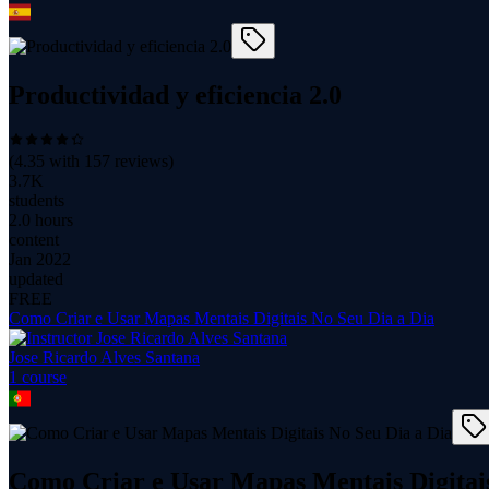
Productividad y eficiencia 2.0
(
4.35
with
157
reviews)
3.7K
students
2.0 hours
content
Jan 2022
updated
FREE
Como Criar e Usar Mapas Mentais Digitais No Seu Dia a Dia
Jose Ricardo Alves Santana
1
course
Como Criar e Usar Mapas Mentais Digitais