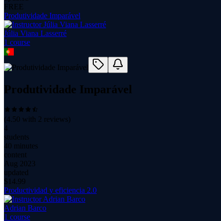
FREE
Produtividade Imparável
Júlia Viana Lasserré
1
course
Produtividade Imparável
(
4.50
with
2
reviews)
4
students
40 minutes
content
Aug 2023
updated
$
14.99
Productividad y eficiencia 2.0
Adrian Barco
1
course