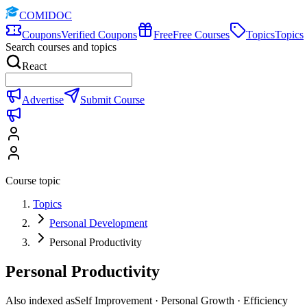
COMIDOC
Coupons
Verified Coupons
Free
Free Courses
Topics
Topics
Search courses and topics
React
Advertise
Submit Course
Course topic
Topics
Personal Development
Personal Productivity
Personal Productivity
Also indexed as
Self Improvement · Personal Growth · Efficiency