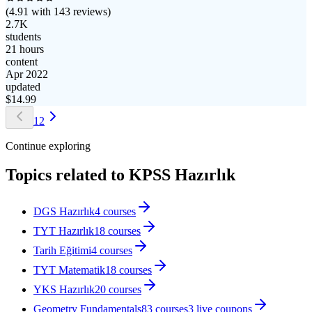
(
4.91
with
143
reviews)
2.7K
students
21 hours
content
Apr 2022
updated
$
14.99
1
2
Continue exploring
Topics related to
KPSS Hazırlık
DGS Hazırlık
4
courses
TYT Hazırlık
18
courses
Tarih Eğitimi
4
courses
TYT Matematik
18
courses
YKS Hazırlık
20
courses
Geometry Fundamentals
83
courses
3
live coupon
s