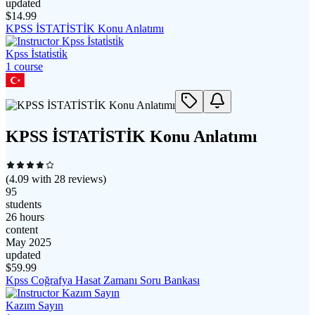
updated
$
14.99
KPSS İSTATİSTİK Konu Anlatımı
Kpss İstati̇sti̇k
1
course
KPSS İSTATİSTİK Konu Anlatımı
(
4.09
with
28
reviews)
95
students
26 hours
content
May 2025
updated
$
59.99
Kpss Coğrafya Hasat Zamanı Soru Bankası
Kazım Sayın