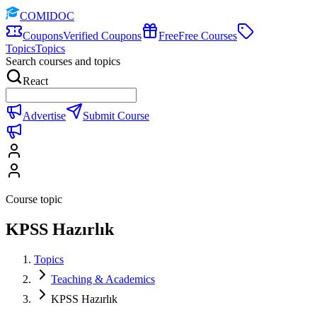
COMIDOC
Coupons
Verified Coupons
Free
Free Courses
Topics
Topics
Search courses and topics
React
Advertise
Submit Course
Course topic
KPSS Hazırlık
Topics
Teaching & Academics
KPSS Hazırlık