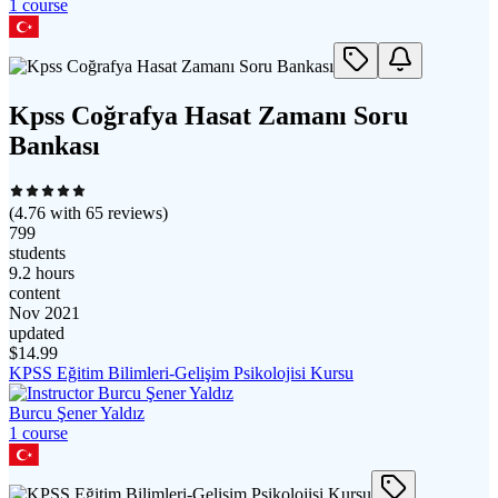
1
course
Kpss Coğrafya Hasat Zamanı Soru
Bankası
(
4.76
with
65
reviews)
799
students
9.2 hours
content
Nov 2021
updated
$
14.99
KPSS Eğitim Bilimleri-Gelişim Psikolojisi Kursu
Burcu Şener Yaldız
1
course