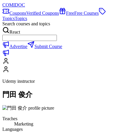
COMIDOC
Coupons
Verified Coupons
Free
Free Courses
Topics
Topics
Search courses and topics
React
Advertise
Submit Course
Udemy instructor
門田 俊介
Teaches
Marketing
Languages