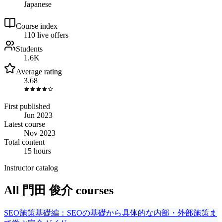
Japanese
Course index
11
0
live
offers
Students
1.6K
Average rating
3.68
First published
Jun 2023
Latest course
Nov 2023
Total content
15 hours
Instructor catalog
All 門田 俊介 courses
SEO施策基礎編：SEOの基礎から具体的な内部・外部施策ま