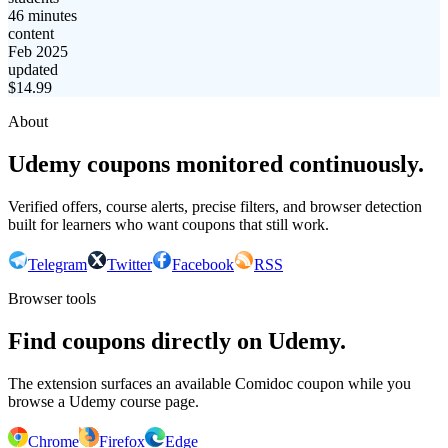
46 minutes
content
Feb 2025
updated
$
14.99
About
Udemy coupons monitored continuously.
Verified offers, course alerts, precise filters, and browser detection
built for learners who want coupons that still work.
Telegram
Twitter
Facebook
RSS
Browser tools
Find coupons directly on Udemy.
The extension surfaces an available Comidoc coupon while you
browse a Udemy course page.
Chrome
Firefox
Edge