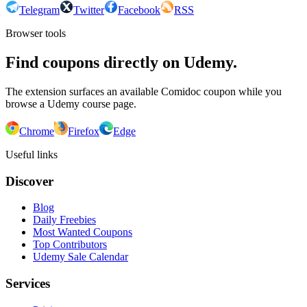
Telegram
Twitter
Facebook
RSS
Browser tools
Find coupons directly on Udemy.
The extension surfaces an available Comidoc coupon while you
browse a Udemy course page.
Chrome
Firefox
Edge
Useful links
Discover
Blog
Daily Freebies
Most Wanted Coupons
Top Contributors
Udemy Sale Calendar
Services