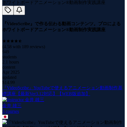
『VideoScribe』で作る伝わる動画コンテンツ。プロによる
ホワイトボードアニメーション®動画制作実践講座
(
4.58
with
189
reviews)
949
students
2.1 hours
content
Apr 2025
updated
$
14.99
『VideoScribe』YouTubeで使えるアニメーション動画制作基
礎講座【最新Ver3.12対応】【WEB版追加】
金井 雄三
3
course
s