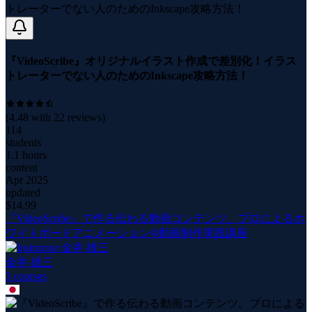
『VideoScribe』オリジナルイラスト作成で差別化！イラス
トレーターでない人のためのInkscape攻略方法！
(
4.48
with
22
reviews)
114
students
1.1 hours
content
Apr 2025
updated
$
14.99
『VideoScribe』で作る伝わる動画コンテンツ。プロによるホ
ワイトボードアニメーション®動画制作実践講座
金井 雄三
3
course
s