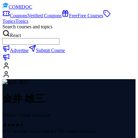
COMIDOC
Coupons
Verified Coupons
Free
Free Courses
Topics
Topics
Search courses and topics
React
Advertise
Submit Course
金井 雄三
Online Course Instructor
4.52
average course rating (
390
course reviews)