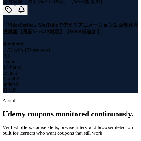
『VideoScribe』YouTubeで使えるアニメーション動画制作基
礎講座【最新Ver3.12対応】【WEB版追加】
(
4.51
with
179
reviews)
795
students
3.0 hours
content
Apr 2025
updated
$
14.99
About
Udemy coupons monitored continuously.
Verified offers, course alerts, precise filters, and browser detection
built for learners who want coupons that still work.