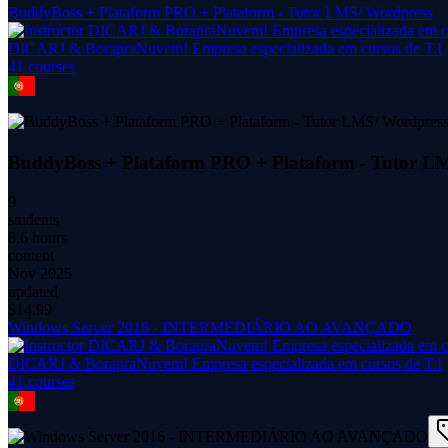
BuddyBoss + Plataform PRO + Plataform - Tutor LMS/ Wordpress
DICARJ & BorapraNuvem! Empresa especializada em cursos de T.I
41
course
s
BuddyBoss + Plataform PRO + Plataform - Tutor L
9
students
8.6 hours
content
Nov 2025
updated
$
14.99
Windows Server 2016 - INTERMEDIÁRIO AO AVANÇADO
DICARJ & BorapraNuvem! Empresa especializada em cursos de T.I
41
course
s