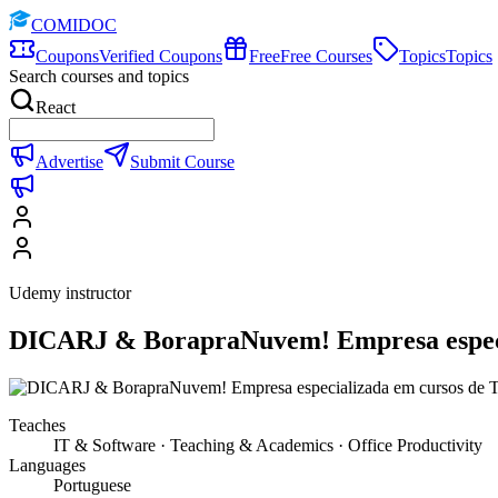
COMIDOC
Coupons
Verified Coupons
Free
Free Courses
Topics
Topics
Search courses and topics
React
Advertise
Submit Course
Udemy instructor
DICARJ & BorapraNuvem! Empresa especia
Teaches
IT & Software · Teaching & Academics · Office Productivity
Languages
Portuguese