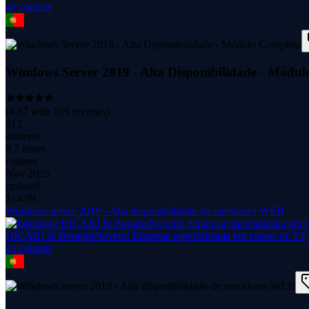
41
course
s
Windows Server 2019 - Alta Disponibilidade - Módu
(
4.67
with
109
reviews)
512
students
9.7 hours
content
Nov 2025
updated
$
14.99
Windows server 2019 - Alta disponibilidade de servidores WEB
DICARJ & BorapraNuvem! Empresa especializada em cursos de T.I
41
course
s