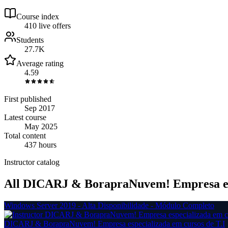
Course index
41
0
live
offers
Students
27.7K
Average rating
4.59
First published
Sep 2017
Latest course
May 2025
Total content
437 hours
Instructor catalog
All DICARJ & BorapraNuvem! Empresa espe
Windows Server 2019 - Alta Disponibilidade - Módulo Completo
DICARJ & BorapraNuvem! Empresa especializada em cursos de T.I