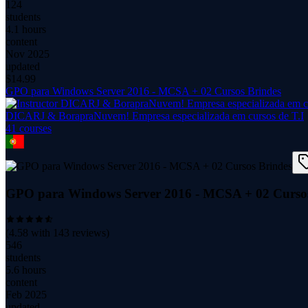
124
students
4.1 hours
content
Nov 2025
updated
$
14.99
GPO para Windows Server 2016 - MCSA + 02 Cursos Brindes
DICARJ & BorapraNuvem! Empresa especializada em cursos de T.I
41
course
s
GPO para Windows Server 2016 - MCSA + 02 Cursos
(
4.58
with
143
reviews)
546
students
5.6 hours
content
Feb 2025
updated