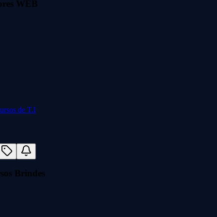
idores WEB
sos Brindes