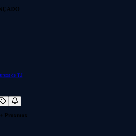
VANÇADO
5 + Proxmox