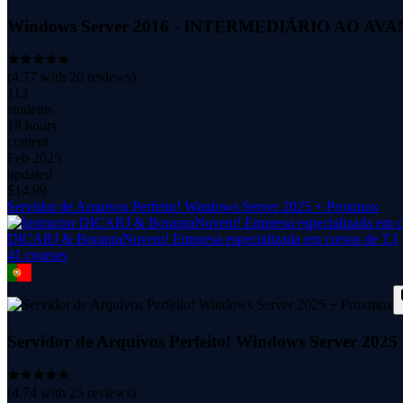
Windows Server 2016 - INTERMEDIÁRIO AO A
(
4.77
with
26
reviews)
113
students
18 hours
content
Feb 2025
updated
$
14.99
Servidor de Arquivos Perfeito! Windows Server 2025 + Proxmox
DICARJ & BorapraNuvem! Empresa especializada em cursos de T.I
41
course
s
Servidor de Arquivos Perfeito! Windows Server 202
(
4.74
with
25
reviews)