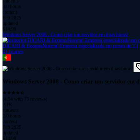
students
3.0 hours
content
Feb 2025
updated
$
14.99
Windows Server 2008 - Como criar um servidor em duas horas!
DICARJ & BorapraNuvem! Empresa especializada em cursos de T.I
41
course
s
Windows Server 2008 - Como criar um servidor em d
(
4.54
with
75
reviews)
2.1K
students
2.0 hours
content
Feb 2025
updated
$
14.99