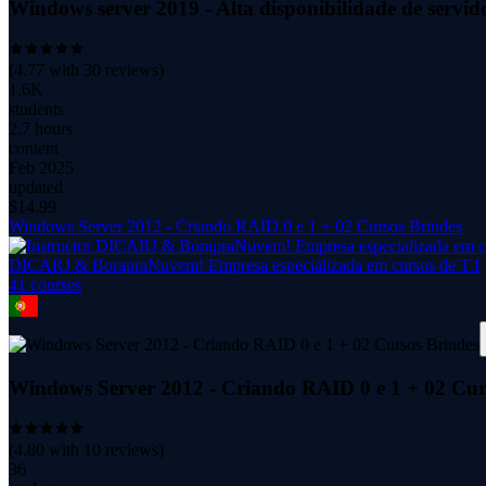
Windows server 2019 - Alta disponibilidade de serv
(
4.77
with
30
reviews)
1.6K
students
2.7 hours
content
Feb 2025
updated
$
14.99
Windows Server 2012 - Criando RAID 0 e 1 + 02 Cursos Brindes
DICARJ & BorapraNuvem! Empresa especializada em cursos de T.I
41
course
s
Windows Server 2012 - Criando RAID 0 e 1 + 02 Cur
(
4.80
with
10
reviews)
36