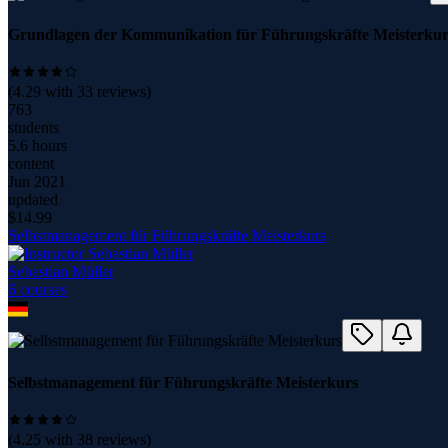
Grundlagen der Kommunikation für Führungskräfte Meisterkur
(
4.29
with
33
reviews)
763
students
5.6 hours
content
Jun 2021
updated
$
14.99
Selbstmanagement für Führungskräfte Meisterkurs
Sebastian Müller
6
course
s
Selbstmanagement für Führungskräfte Meisterkurs
(
4.25
with
38
reviews)