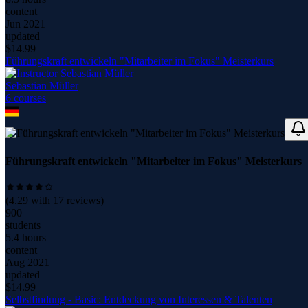
content
Jun 2021
updated
$
14.99
Führungskraft entwickeln "Mitarbeiter im Fokus" Meisterkurs
Sebastian Müller
6
course
s
Führungskraft entwickeln "Mitarbeiter im Fokus" Meisterkurs
(
4.29
with
17
reviews)
900
students
5.4 hours
content
Aug 2021
updated
$
14.99
Selbstfindung - Basic: Entdeckung von Interessen & Talenten