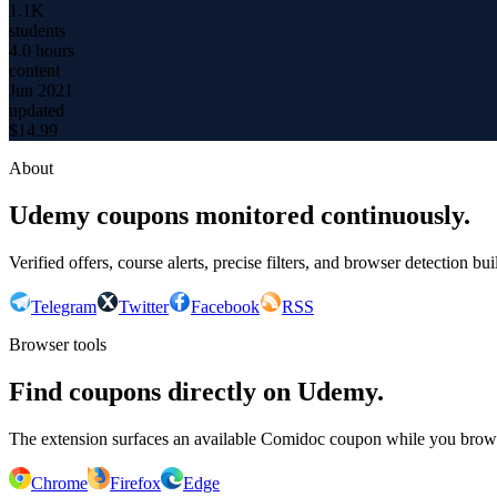
1.1K
students
4.0 hours
content
Jun 2021
updated
$
14.99
About
Udemy coupons monitored continuously.
Verified offers, course alerts, precise filters, and browser detection bu
Telegram
Twitter
Facebook
RSS
Browser tools
Find coupons directly on Udemy.
The extension surfaces an available Comidoc coupon while you bro
Chrome
Firefox
Edge