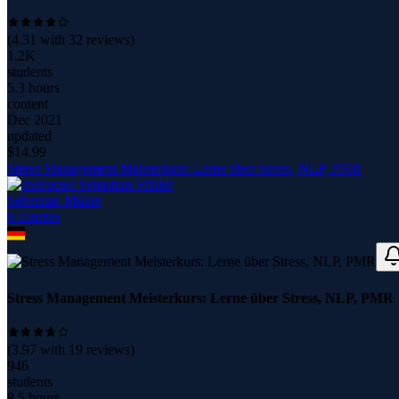
(
4.31
with
32
reviews)
1.2K
students
5.3 hours
content
Dec 2021
updated
$
14.99
Stress Management Meisterkurs: Lerne über Stress, NLP, PMR
Sebastian Müller
6
course
s
Stress Management Meisterkurs: Lerne über Stress, NLP, PMR
(
3.97
with
19
reviews)
946
students
8.5 hours