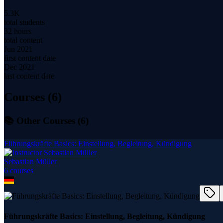
5.3K
total students
32 hours
total content
Jun 2021
first content date
Dec 2021
last content date
Courses (
6
)
📚 Other Courses (
6
)
Führungskräfte Basics: Einstellung, Begleitung, Kündigung
Sebastian Müller
6
course
s
Führungskräfte Basics: Einstellung, Begleitung, Kündigung