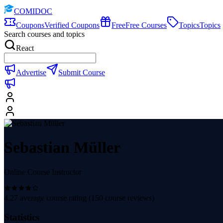
COMIDOC
Coupons
Verified Coupons
Free
Free Courses
Topics
Topics
Search courses and topics
React
Advertise
Submit Course
Sebastian Müller
Online Course Instructor
4.27
average course rating (
150
course reviews)
Statistics