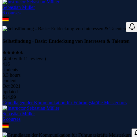
Sebastian Müller
6
course
s
Selbstfindung - Basic: Entdeckung von Interessen & Talenten
(
4.50
with
11
reviews)
416
students
3.3 hours
content
Oct 2021
updated
$
14.99
Grundlagen der Kommunikation für Führungskräfte Meisterkurs
Sebastian Müller
6
course
s