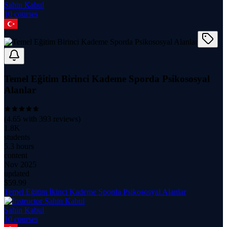
Şahin Kabul
10
course
s
Temel Eğitim Birinci Kademe Sporda Psikososyal
Alanlar
(
4.65
with
393
reviews)
1.8K
students
5.3 hours
content
Nov 2025
updated
$
59.99
Temel Eğitim İkinci Kademe Sporda Psikososyal Alanlar
Şahin Kabul
10
course
s