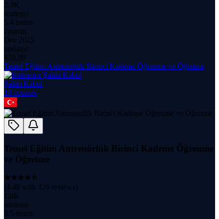
2.3K
students
5.4 hours
content
Dec 2025
updated
$
59.99
Temel Eğitim Antrenörlük Birinci Kademe Öğrenme ve Öğretme
Şahin Kabul
10
course
s
Temel Eğitim Antrenörlük Birinci Kademe Öğrenme
ve Öğretme
(
4.48
with
326
reviews)
1.8K
students
5.5 hours