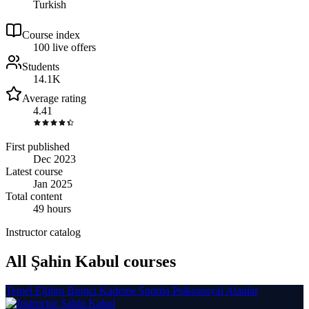
Turkish
Course index
10
0
live
offers
Students
14.1K
Average rating
4.41
First published
Dec 2023
Latest course
Jan 2025
Total content
49 hours
Instructor catalog
All Şahin Kabul courses
Temel Eğitim Birinci Kademe Sporda Psikososyal Alanlar