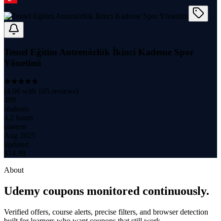
Temel Eğitim Antrenörlük İkinci Kademe Spor
Yönetimi
(
4.66
with
105
reviews)
499
students
4.2 hours
content
Aug 2025
updated
$
14.99
About
Udemy coupons monitored continuously.
Verified offers, course alerts, precise filters, and browser detection
built for learners who want coupons that still work.