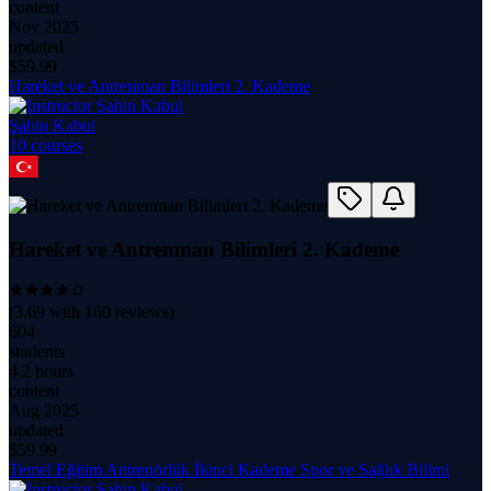
content
Nov 2025
updated
$
59.99
Hareket ve Antrenman Bilimleri 2. Kademe
Şahin Kabul
10
course
s
Hareket ve Antrenman Bilimleri 2. Kademe
(
3.69
with
160
reviews)
604
students
4.2 hours
content
Aug 2025
updated
$
59.99
Temel Eğitim Antrenörlük İkinci Kademe Spor ve Sağlık Bilimi