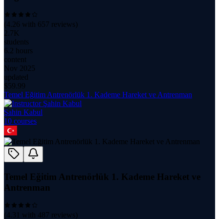
(
4.26
with
657
reviews)
2.7K
students
6.2 hours
content
Nov 2025
updated
$
59.99
Temel Eğitim Antrenörlük 1. Kademe Hareket ve Antrenman
Şahin Kabul
10
course
s
Temel Eğitim Antrenörlük 1. Kademe Hareket ve
Antrenman
(
4.31
with
487
reviews)