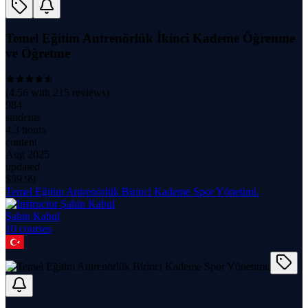
Temel Eğitim Antrenörlük İkinci Kademe Öğrenme
ve Öğretme
(
4.56
with
215
reviews)
984
students
4.3 hours
content
Aug 2025
updated
$
59.99
Temel Eğitim Antrenörlük Birinci Kademe Spor Yönetimi.
Şahin Kabul
10
course
s