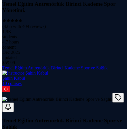
Temel Eğitim Antrenörlük Birinci Kademe Spor
Yönetimi.
(
4.65
with
409
reviews)
1.9K
students
4.7 hours
content
Dec 2025
updated
$
59.99
Temel Eğitim Antrenörlük Birinci Kademe Spor ve Sağlık
Şahin Kabul
10
course
s
Temel Eğitim Antrenörlük Birinci Kademe Spor ve
Sağlık