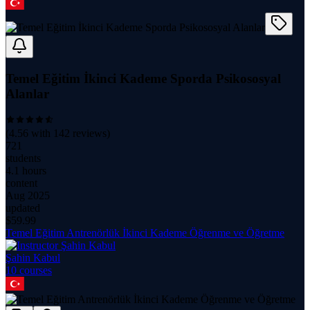
Temel Eğitim İkinci Kademe Sporda Psikososyal
Alanlar
(
4.56
with
142
reviews)
721
students
4.1 hours
content
Aug 2025
updated
$
59.99
Temel Eğitim Antrenörlük İkinci Kademe Öğrenme ve Öğretme
Şahin Kabul
10
course
s