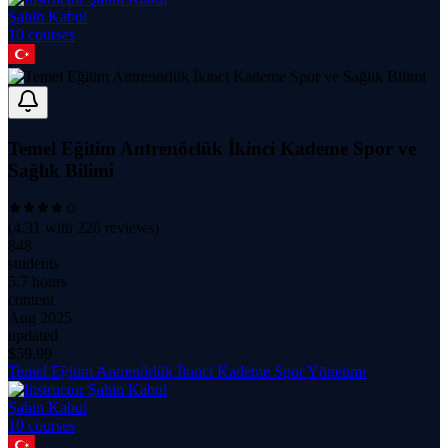
Şahin Kabul
10
course
s
Temel Eğitim Antrenörlük İkinci Kademe Spor ve
Sağlık Bilimi
(
4.31
with
226
reviews)
848
students
5.7 hours
content
Aug 2025
updated
$
59.99
Temel Eğitim Antrenörlük İkinci Kademe Spor Yönetimi
Şahin Kabul
10
course
s