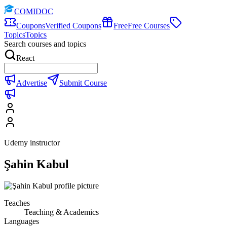
COMIDOC
Coupons
Verified Coupons
Free
Free Courses
Topics
Topics
Search courses and topics
React
Advertise
Submit Course
Udemy instructor
Şahin Kabul
Teaches
Teaching & Academics
Languages