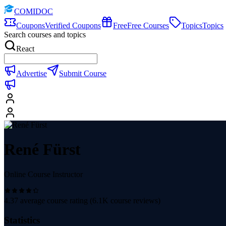
COMIDOC
Coupons
Verified Coupons
Free
Free Courses
Topics
Topics
Search courses and topics
React
Advertise
Submit Course
René Fürst
Online Course Instructor
4.37
average course rating (
6.1K
course reviews)
Statistics