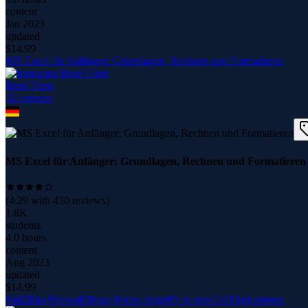
content
Jan 2023
updated
$
14.99
MS Excel für Anfänger: Grundlagen, Rechnen und Formatieren
René Fürst
32
course
s
MS Excel für Anfänger: Grundlagen, Rechnen und Formatieren
(
4.29
with
430
reviews)
1.8K
students
4.0 hours
content
Aug 2023
updated
$
14.99
Fail2Ban Firewall Brute-Force-Angriffe in den Griff bekommen