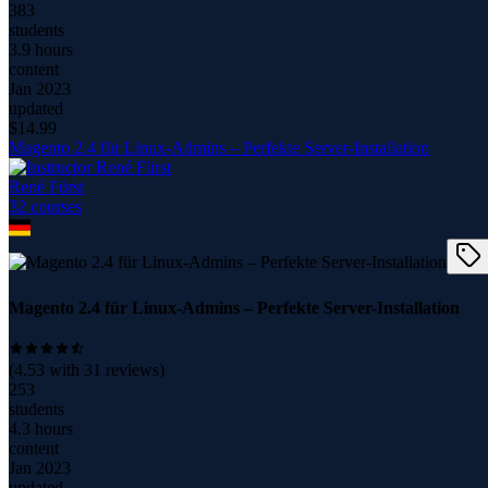
383
students
3.9 hours
content
Jan 2023
updated
$
14.99
Magento 2.4 für Linux-Admins – Perfekte Server-Installation
René Fürst
32
course
s
Magento 2.4 für Linux-Admins – Perfekte Server-Installation
(
4.53
with
31
reviews)
253
students
4.3 hours
content
Jan 2023
updated