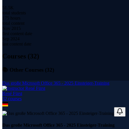
51.5K
total students
175 hours
total content
Nov 2015
first content date
Sep 2024
last content date
Courses (
32
)
📚 Other Courses (
32
)
Das große Microsoft Office 365 - 2025 Einsteiger-Training
René Fürst
32
course
s
Das große Microsoft Office 365 - 2025 Einsteiger-Training