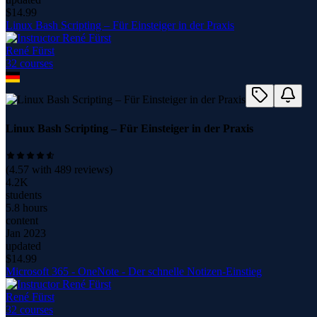
$
14.99
Linux Bash Scripting – Für Einsteiger in der Praxis
René Fürst
32
course
s
Linux Bash Scripting – Für Einsteiger in der Praxis
(
4.57
with
489
reviews)
4.2K
students
5.8 hours
content
Jan 2023
updated
$
14.99
Microsoft 365 - OneNote - Der schnelle Notizen-Einstieg
René Fürst
32
course
s