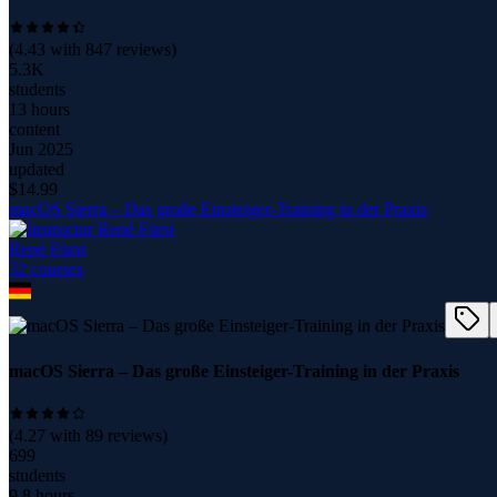
(
4.43
with
847
reviews)
5.3K
students
13 hours
content
Jun 2025
updated
$
14.99
macOS Sierra – Das große Einsteiger-Training in der Praxis
René Fürst
32
course
s
macOS Sierra – Das große Einsteiger-Training in der Praxis
(
4.27
with
89
reviews)
699
students
9.8 hours