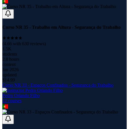
Curso NR 35 - Trabalho em Altura - Segurança do Trabalho
(
4.66
with
630
reviews)
1.5K
students
2.8 hours
content
Jan 2026
updated
$
14.99
Curso NR 33 - Espaços Confinados - Segurança do Trabalho
Pedro Orlando Filho
12
course
s