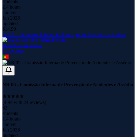
students
2.4 hours
content
Jan 2026
updated
$
14.99
NR 05 - Comissão Interna de Prevenção de Acidentes e Assédio
Pedro Orlando Filho
12
course
s
NR 05 - Comissão Interna de Prevenção de Acidentes e Assédio
(
4.94
with
24
reviews)
62
students
1.4 hours
content
Jan 2026
updated