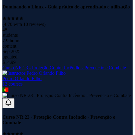
Dominando o Linux - Guia prático de aprendizado e utilização
(
4.70
with
10
reviews)
48
students
7.9 hours
content
Sep 2025
updated
$
14.99
Curso NR 23 - Proteção Contra Incêndio - Prevenção e Combate
Pedro Orlando Filho
12
course
s
Curso NR 23 - Proteção Contra Incêndio - Prevenção e
Combate