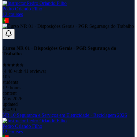
Pedro Orlando Filho
12
course
s
Curso NR 01 - Disposições Gerais - PGR Segurança do
Trabalho
(
4.48
with
41
reviews)
105
students
1.9 hours
content
May 2026
updated
$
14.99
NR 10 Segurança e Serviços em Eletricidade - Reciclagem 2026
Pedro Orlando Filho
12
course
s