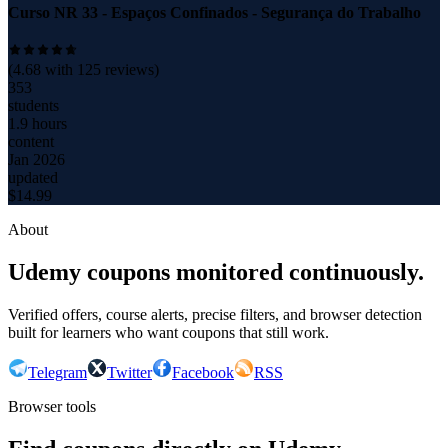
Curso NR 33 - Espaços Confinados - Segurança do Trabalho
(
4.68
with
125
reviews)
353
students
1.9 hours
content
Jan 2026
updated
$
14.99
About
Udemy coupons monitored continuously.
Verified offers, course alerts, precise filters, and browser detection
built for learners who want coupons that still work.
Telegram
Twitter
Facebook
RSS
Browser tools