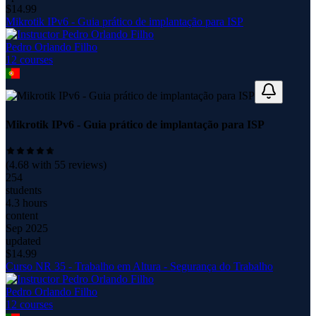
$
14.99
Mikrotik IPv6 - Guia prático de implantação para ISP
Pedro Orlando Filho
12
course
s
Mikrotik IPv6 - Guia prático de implantação para ISP
(
4.68
with
55
reviews)
254
students
4.3 hours
content
Sep 2025
updated
$
14.99
Curso NR 35 - Trabalho em Altura - Segurança do Trabalho
Pedro Orlando Filho
12
course
s