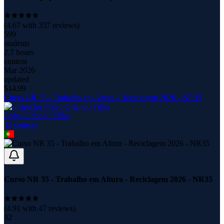
(
4.67
with
357
reviews)
599
students
2.7 hours
content
Mar 2026
updated
$
14.99
Curso NR 35 - Trabalho em Altura - Reciclagem 2026 - NR35
Pedro Orlando Filho
12
course
s
Curso NR 35 - Trabalho em Altura - Reciclagem 2026 - NR35
(
4.91
with
47
reviews)
92