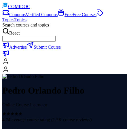
COMIDOC
Coupons
Verified Coupons
Free
Free Courses
Topics
Topics
Search courses and topics
React
Advertise
Submit Course
Pedro Orlando Filho
Online Course Instructor
4.74
average course rating (
1.5K
course reviews)