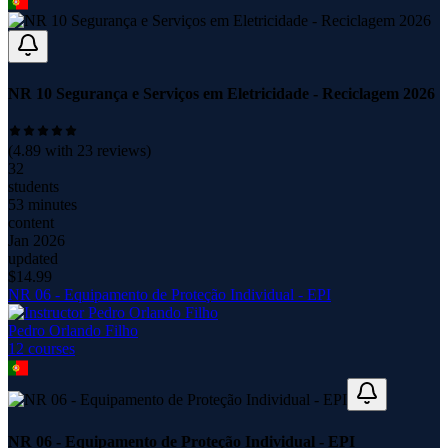
NR 10 Segurança e Serviços em Eletricidade - Reciclagem 2026
(
4.89
with
23
reviews)
32
students
53 minutes
content
Jan 2026
updated
$
14.99
NR 06 - Equipamento de Proteção Individual - EPI
Pedro Orlando Filho
12
course
s
NR 06 - Equipamento de Proteção Individual - EPI