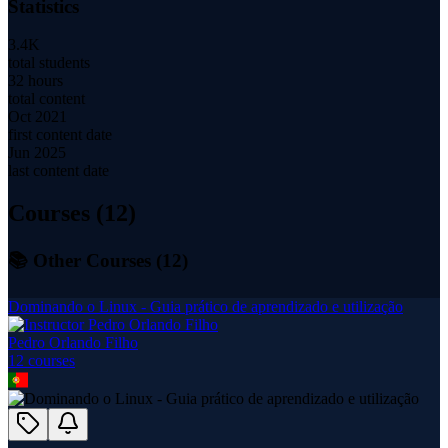
Statistics
3.4K
total students
32 hours
total content
Oct 2021
first content date
Jun 2025
last content date
Courses (
12
)
📚 Other Courses (
12
)
Dominando o Linux - Guia prático de aprendizado e utilização
Pedro Orlando Filho
12
course
s