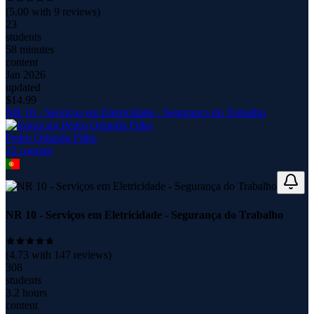
(
5.00
with
9
reviews)
23
students
58 minutes
content
Jan 2026
updated
$
14.99
NR 10 - Serviços em Eletricidade - Segurança do Trabalho
Pedro Orlando Filho
12
course
s
NR 10 - Serviços em Eletricidade - Segurança do Trabalho
(
4.73
with
147
reviews)
308
students
3.2 hours
content