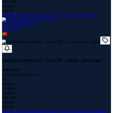
Jan 2026
updated
$
14.99
Inteligência Artifical IA - Chat GPT - Gemini - para Leigos
Pedro Orlando Filho
12
course
s
Inteligência Artifical IA - Chat GPT - Gemini - para Leigos
(
4.54
with
12
reviews)
44
students
1.8 hours
content
Sep 2025
updated
$
14.99
Curso NR 01 - Disposições Gerais - PGR Segurança do Trabalho