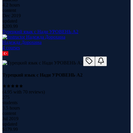
4.2 hours
content
Dec 2019
updated
$
209.99
Турецкий язык с Нади УРОВЕНЬ А2
Надежда Дорохина
4
course
s
Турецкий язык с Нади УРОВЕНЬ А2
(
4.95
with
70
reviews)
275
students
3.5 hours
content
Jul 2019
updated
$
179.99