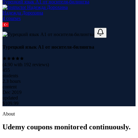
Турецкий язык А1 от носителя-билингва
Надежда Дорохина
4
course
s
Турецкий язык А1 от носителя-билингва
(
4.90
with
192
reviews)
455
students
2.3 hours
content
Dec 2019
updated
$
109.99
About
Udemy coupons monitored continuously.