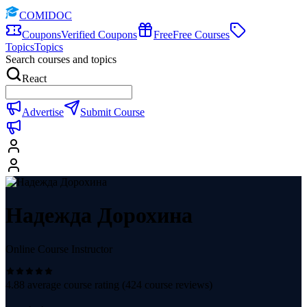
COMIDOC
Coupons
Verified Coupons
Free
Free Courses
Topics
Topics
Search courses and topics
React
Advertise
Submit Course
Надежда Дорохина
Online Course Instructor
4.88
average course rating (
424
course reviews)