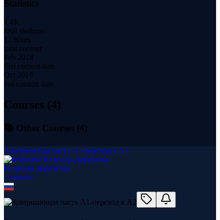
Statistics
1.4K
total students
12 hours
total content
Feb 2018
first content date
Oct 2019
last content date
Courses (
4
)
📚 Other Courses (
4
)
Завершающая часть А1-переход к А2
Надежда Дорохина
4
course
s