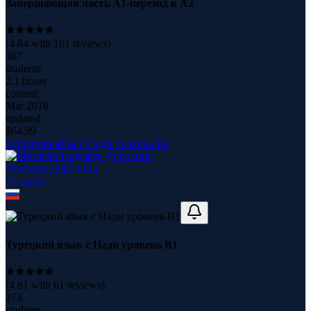
Завершающая часть А1-переход к А2
(
4.84
with
101
reviews)
367
students
2.1 hours
content
Mar 2018
updated
$
64.99
Турецкий язык с Нади уровень В1
Надежда Дорохина
4
course
s
Турецкий язык с Нади уровень В1
(
4.81
with
61
reviews)
273
students