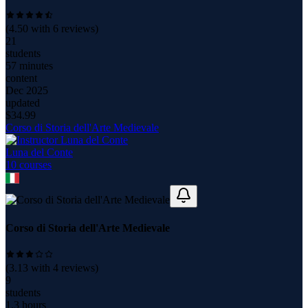
(
4.50
with
6
reviews)
21
students
57 minutes
content
Dec 2025
updated
$
34.99
Corso di Storia dell'Arte Medievale
Luna del Conte
10
course
s
Corso di Storia dell'Arte Medievale
(
3.13
with
4
reviews)
9
students
1.3 hours