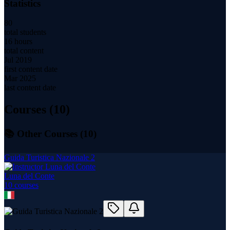
Statistics
80
total students
16 hours
total content
Jul 2019
first content date
Mar 2025
last content date
Courses (
10
)
📚 Other Courses (
10
)
Guida Turistica Nazionale 2
Luna del Conte
10
course
s