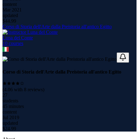
content
Mar 2021
updated
$
44.99
Corso di Storia dell'Arte dalla Preistoria all'antico Egitto
Luna del Conte
10
course
s
Corso di Storia dell'Arte dalla Preistoria all'antico Egitto
(
4.06
with
8
reviews)
27
students
45 minutes
content
Jul 2019
updated
$
24.99