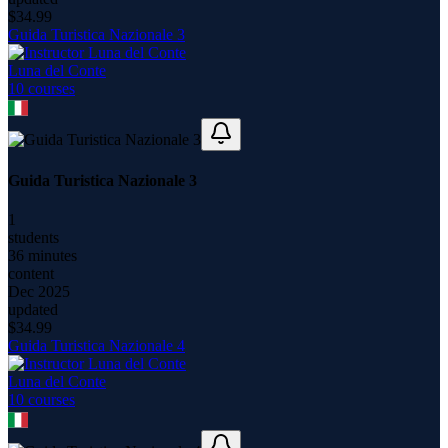
$
34.99
Guida Turistica Nazionale 3
Luna del Conte
10
course
s
Guida Turistica Nazionale 3
1
students
36 minutes
content
Dec 2025
updated
$
34.99
Guida Turistica Nazionale 4
Luna del Conte
10
course
s