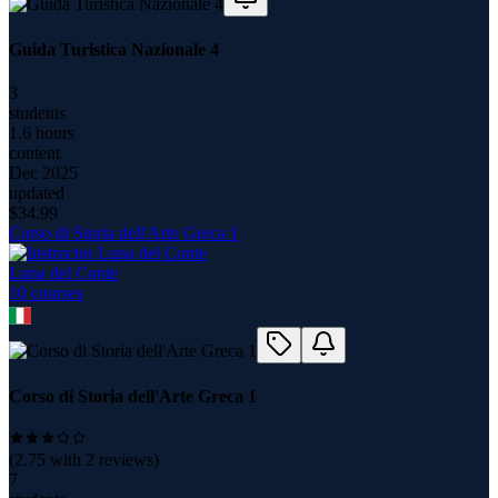
Guida Turistica Nazionale 4
3
students
1.6 hours
content
Dec 2025
updated
$
34.99
Corso di Storia dell'Arte Greca 1
Luna del Conte
10
course
s
Corso di Storia dell'Arte Greca 1
(
2.75
with
2
reviews)
7