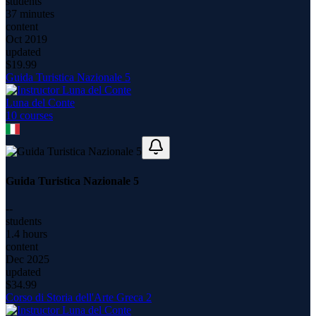
students
37 minutes
content
Oct 2019
updated
$
19.99
Guida Turistica Nazionale 5
Luna del Conte
10
course
s
Guida Turistica Nazionale 5
--
students
1.4 hours
content
Dec 2025
updated
$
34.99
Corso di Storia dell'Arte Greca 2