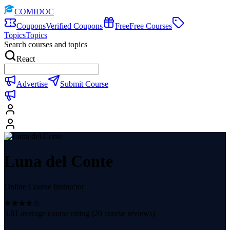
COMIDOC
Coupons
Verified Coupons
Free
Free Courses
Topics
Topics
Search courses and topics
React
Advertise
Submit Course
Luna del Conte
Online Course Instructor
3.61
average course rating (
20
course reviews)