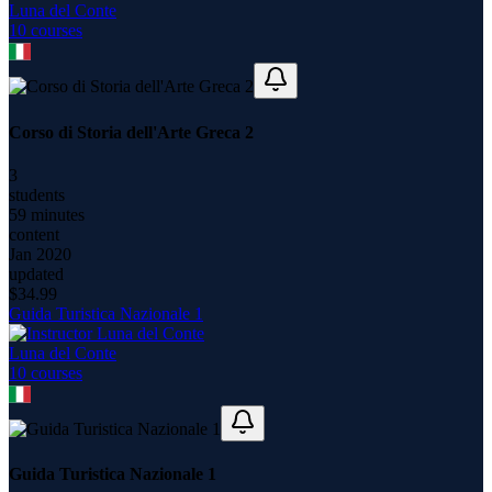
Luna del Conte
10
course
s
Corso di Storia dell'Arte Greca 2
3
students
59 minutes
content
Jan 2020
updated
$
34.99
Guida Turistica Nazionale 1
Luna del Conte
10
course
s
Guida Turistica Nazionale 1