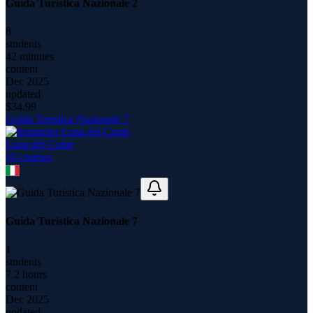
Guida Turistica Nazionale 2
8
students
42 minutes
content
Dec 2025
updated
$
34.99
Guida Turistica Nazionale 7
Luna del Conte
10
course
s
Guida Turistica Nazionale 7
1
students
7.2 hours
content
Dec 2025
updated