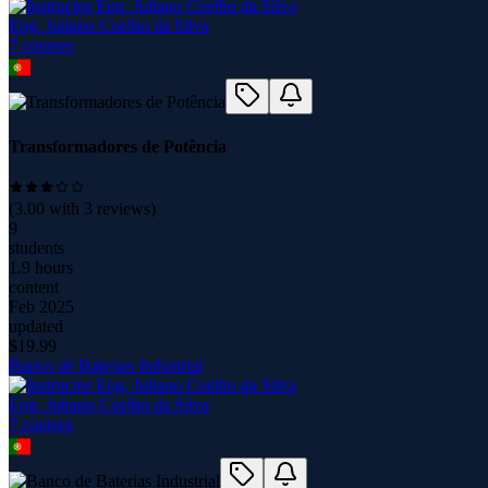
Eng. Juliano Coelho da Silva
7
course
s
Transformadores de Potência
(
3.00
with
3
reviews)
9
students
1.9 hours
content
Feb 2025
updated
$
19.99
Banco de Baterias Industrial
Eng. Juliano Coelho da Silva
7
course
s