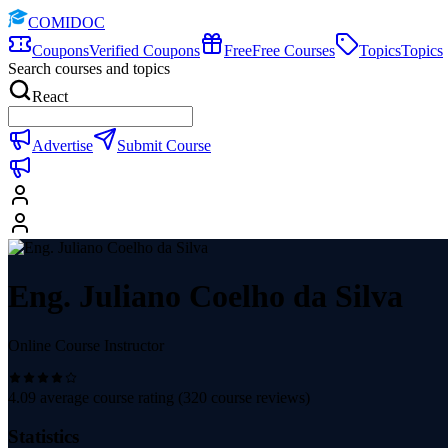
COMIDOC
Coupons
Verified Coupons
Free
Free Courses
Topics
Topics
Search courses and topics
React
Advertise
Submit Course
Eng. Juliano Coelho da Silva
Online Course Instructor
4.09
average course rating (
320
course reviews)
Statistics