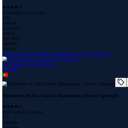
(
3.84
with
53
reviews)
153
students
4.5 hours
content
Apr 2025
updated
$
34.99
Disjuntores de Alta Tensão: Manutenção, Testes e Operação
Eng. Juliano Coelho da Silva
7
course
s
Disjuntores de Alta Tensão: Manutenção, Testes e Operação
(
4.01
with
37
reviews)
117
students
2.0 hours