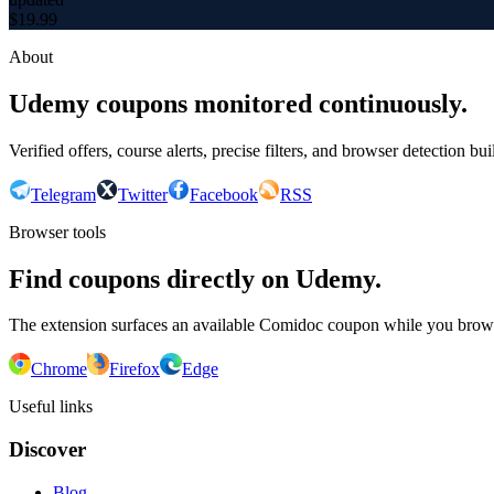
$
19.99
About
Udemy coupons monitored continuously.
Verified offers, course alerts, precise filters, and browser detection bu
Telegram
Twitter
Facebook
RSS
Browser tools
Find coupons directly on Udemy.
The extension surfaces an available Comidoc coupon while you bro
Chrome
Firefox
Edge
Useful links
Discover
Blog