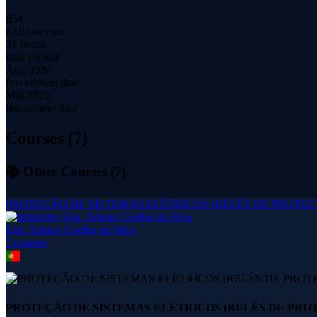
854
total students
21 hours
total content
Aug 2020
first content date
Mar 2025
last content date
Courses (
7
)
📚 Other Courses (
7
)
PROTEÇÃO DE SISTEMAS ELÉTRICOS (RELÉS DE PROTEÇ
Eng. Juliano Coelho da Silva
7
course
s
PROTEÇÃO DE SISTEMAS ELÉTRICOS (RELÉS DE PROT