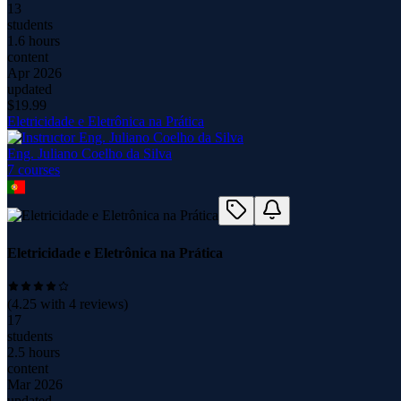
13
students
1.6 hours
content
Apr 2026
updated
$
19.99
Eletricidade e Eletrônica na Prática
Eng. Juliano Coelho da Silva
7
course
s
Eletricidade e Eletrônica na Prática
(
4.25
with
4
reviews)
17
students
2.5 hours
content
Mar 2026
updated