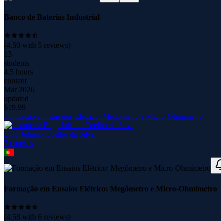
Banco de Baterias Industrial
(
4.50
with
5
reviews)
13
students
4.5 hours
content
Mar 2026
updated
$
19.99
Formação em Ensaios Elétrico: Megômetro e Micro-Ohmímetro
Eng. Juliano Coelho da Silva
7
course
s
Formação em Ensaios Elétrico: Megômetro e Micro-Ohmímetro
(
4.58
with
6
reviews)