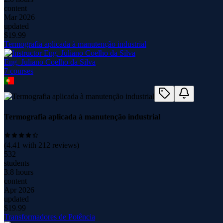
content
Mar 2026
updated
$
19.99
Termografia aplicada à manutenção industrial
Eng. Juliano Coelho da Silva
7
course
s
Termografia aplicada à manutenção industrial
(
4.41
with
212
reviews)
532
students
3.8 hours
content
Apr 2026
updated
$
19.99
Transformadores de Potência