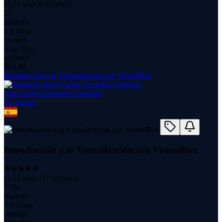
(
4.75
with
8
reviews)
21
students
1.8 hours
content
Aug 2023
updated
$
14.99
Introducción a la Virtualización con VirtualBox
Juan Carlos Guzmán Contreras
11
course
s
Introducción a la Virtualización con VirtualBox
(
4.75
with
117
reviews)
1.5K
students
3.0 hours
content