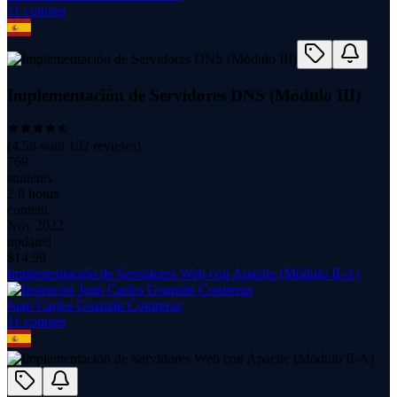
11
course
s
Implementación de Servidores DNS (Módulo III)
(
4.58
with
192
reviews)
769
students
2.8 hours
content
Nov 2022
updated
$
14.99
Implementación de Servidores Web con Apache (Módulo II-A)
Juan Carlos Guzmán Contreras
11
course
s