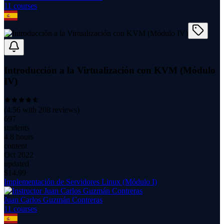
11
course
s
Introducción a la Virtualización con KVM (Módulo
IV)
(
4.56
with
208
reviews)
697
students
4.8 hours
content
Oct 2022
updated
$
14.99
Implementación de Servidores Linux (Módulo I)
Juan Carlos Guzmán Contreras
11
course
s