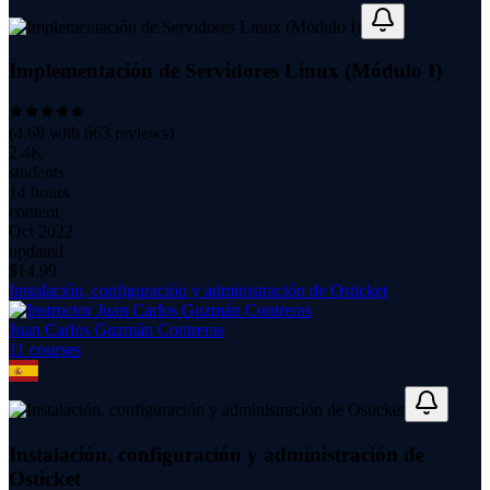
Implementación de Servidores Linux (Módulo I)
(
4.68
with
663
reviews)
2.4K
students
14 hours
content
Oct 2022
updated
$
14.99
Instalación, configuración y administración de Osticket
Juan Carlos Guzmán Contreras
11
course
s
Instalación, configuración y administración de
Osticket