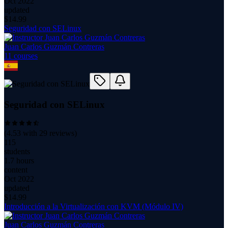
Oct 2022
updated
$
14.99
Seguridad con SELinux
Juan Carlos Guzmán Contreras
11
course
s
Seguridad con SELinux
(
4.53
with
29
reviews)
115
students
1.7 hours
content
Oct 2022
updated
$
14.99
Introducción a la Virtualización con KVM (Módulo IV)
Juan Carlos Guzmán Contreras