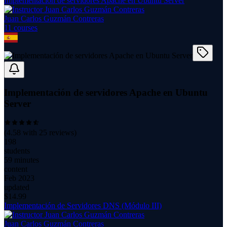
Implementación de servidores Apache en Ubuntu Server
Juan Carlos Guzmán Contreras
11
course
s
Implementación de servidores Apache en Ubuntu
Server
(
4.58
with
25
reviews)
198
students
59 minutes
content
Feb 2023
updated
$
14.99
Implementación de Servidores DNS (Módulo III)
Juan Carlos Guzmán Contreras