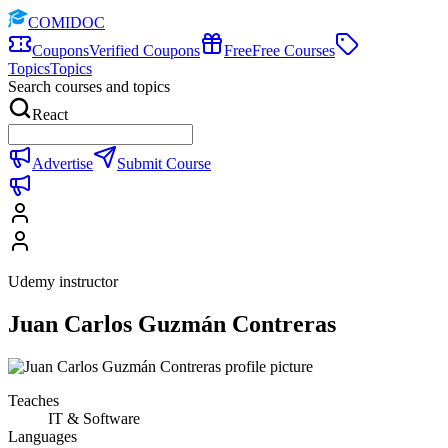
COMIDOC
Coupons
Verified Coupons
Free
Free Courses
Topics
Topics
Search courses and topics
React
Advertise
Submit Course
Udemy instructor
Juan Carlos Guzmán Contreras
Teaches
IT & Software
Languages