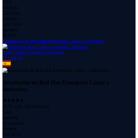
1.2K
students
5.2 hours
content
Apr 2024
updated
$
14.99
Instalación de Red Hat Enterprise Linux y derivados
Juan Carlos Guzmán Contreras
11
course
s
Instalación de Red Hat Enterprise Linux y
derivados
(
4.59
with
260
reviews)
5.8K
students
52 minutes
content
Oct 2022