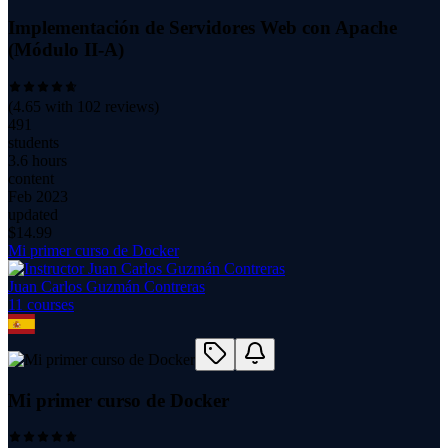
Implementación de Servidores Web con Apache
(Módulo II-A)
(
4.65
with
102
reviews)
491
students
3.6 hours
content
Feb 2023
updated
$
14.99
Mi primer curso de Docker
Juan Carlos Guzmán Contreras
11
course
s
Mi primer curso de Docker