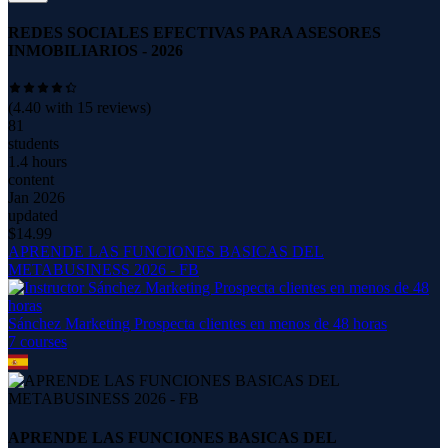
REDES SOCIALES EFECTIVAS PARA ASESORES
INMOBILIARIOS - 2026
(
4.40
with
15
reviews)
81
students
1.4 hours
content
Jan 2026
updated
$
14.99
APRENDE LAS FUNCIONES BASICAS DEL
METABUSINESS 2026 - FB
Sánchez Marketing Prospecta clientes en menos de 48 horas
7
course
s
APRENDE LAS FUNCIONES BASICAS DEL