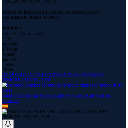
MANEJO BÁSICO DE PÁGINAS NEGOCIO EN
FACEBOOK PARA TODOS
(
3.62
with
56
reviews)
3.1K
students
1.0 hour
content
Jan 2026
updated
FREE
REDES SOCIALES EFECTIVAS PARA ASESORES
INMOBILIARIOS - 2026
Sánchez Marketing Prospecta clientes en menos de 48 horas
7
course
s