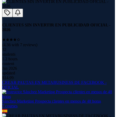
CLIENTES SIN INVERTIR EN PUBLICIDAD OFICIAL -
2026
(
4.36
with
7
reviews)
32
students
1.2 hours
content
Jan 2026
updated
$
14.99
CREAR PAUTAS EN METABUSINESS DE FACEBOOK -
OFICIAL
Sánchez Marketing Prospecta clientes en menos de 48 horas
7
course
s