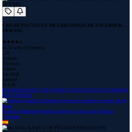
CREAR PAUTAS EN METABUSINESS DE FACEBOOK -
OFICIAL
(
4.34
with
19
reviews)
129
students
3.3 hours
content
Jan 2026
updated
$
14.99
MANEJO BÁSICO DE PÁGINAS NEGOCIO EN FACEBOOK
PARA TODOS
Sánchez Marketing Prospecta clientes en menos de 48 horas
7
course
s