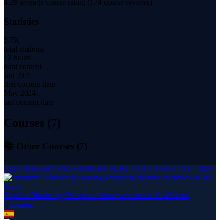
4.29
average course rating (
174
course reviews)
Statistics
5.7K
total students
12 hours
total content
Jan 2021
first content date
May 2024
last content date
Courses (
7
)
📚 Other Courses (
7
)
CLIENTES SIN INVERTIR EN PUBLICIDAD OFICIAL - 2026
Sánchez Marketing Prospecta clientes en menos de 48 horas
7
course
s