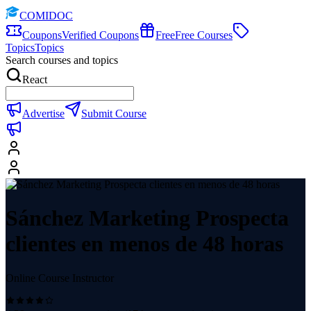
COMIDOC
Coupons
Verified Coupons
Free
Free Courses
Topics
Topics
Search courses and topics
React
Advertise
Submit Course
Sánchez Marketing Prospecta
clientes en menos de 48 horas
Online Course Instructor