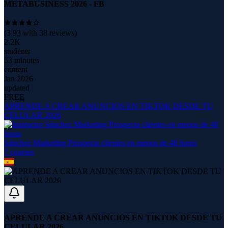
METABUSINESS 2026 - FB
(
3.93
with
38
reviews)
2.2K
students
53 minutes
content
Jan 2026
updated
FREE
APRENDE A CREAR ANUNCIOS EN TIKTOK DESDE TU
CELULAR 2026
Sánchez Marketing Prospecta clientes en menos de 48 horas
7
course
s
APRENDE A CREAR ANUNCIOS EN TIKTOK DESDE TU
CELULAR 2026