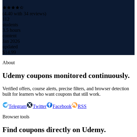
(
4.40
with
34
reviews)
112
students
3.5 hours
content
Jan 2026
updated
$
14.99
About
Udemy coupons monitored continuously.
Verified offers, course alerts, precise filters, and browser detection
built for learners who want coupons that still work.
Telegram
Twitter
Facebook
RSS
Browser tools
Find coupons directly on Udemy.