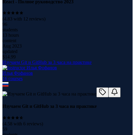
React - Полное руководство 2023
(
4.83
with
12
reviews)
96
students
13 hours
content
Aug 2023
updated
$
14.99
Изучаем Git и GitHub за 3 часа на практике
Илья Фофанов
16
course
s
Изучаем Git и GitHub за 3 часа на практике
(
4.58
with
6
reviews)
59
students