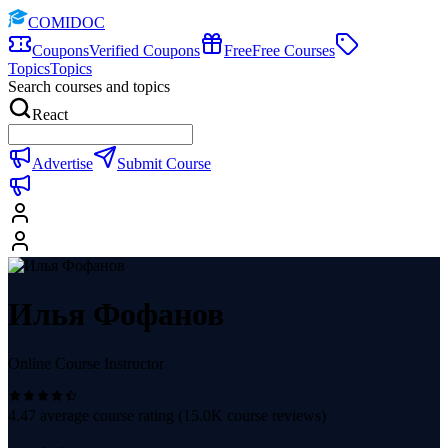
COMIDOC
Coupons
Verified Coupons
Free
Free Courses
Topics
Topics
Search courses and topics
React
Advertise
Submit Course
Илья Фофанов
Online Course Instructor
4.47
average course rating (
15.0K
course reviews)