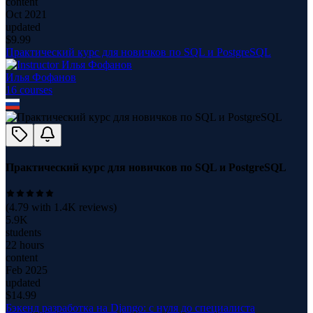
content
Oct 2021
updated
$
9.99
Практический курс для новичков по SQL и PostgreSQL
Илья Фофанов
16
course
s
Практический курс для новичков по SQL и PostgreSQL
(
4.79
with
1.4K
reviews)
5.9K
students
22 hours
content
Feb 2025
updated
$
14.99
Бэкенд разработка на Django: с нуля до специалиста