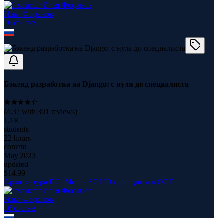
Илья Фофанов
16
course
s
Бэкенд разработка на Django: с нуля до специалиста
(
4.37
with
301
reviews)
1.1K
students
22 hours
content
May 2023
updated
$
14.99
Архитектура ПО: Meta и SOLID принципы в ООП
Илья Фофанов
16
course
s