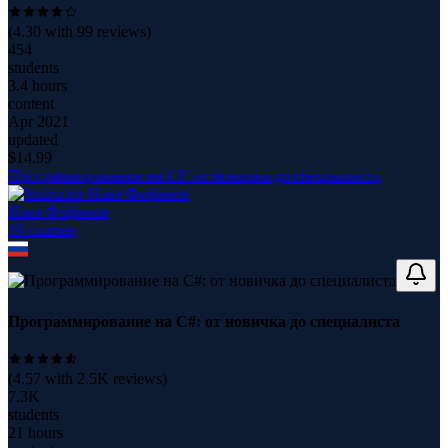
(
4.30
with
99
reviews)
454
students
3.4 hours
content
Apr 2021
updated
$
14.99
Программирование на C#: от новичка до специалиста
Илья Фофанов
16
course
s
Программирование на C#: от новичка до специалиста
(
4.57
with
2.5K
reviews)
7.3K
students
21 hours