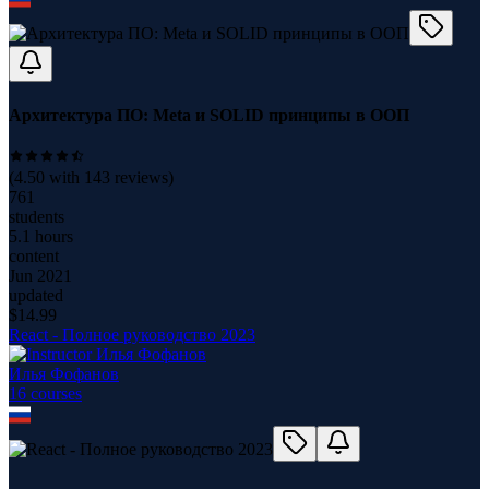
Архитектура ПО: Meta и SOLID принципы в ООП
(
4.50
with
143
reviews)
761
students
5.1 hours
content
Jun 2021
updated
$
14.99
React - Полное руководство 2023
Илья Фофанов
16
course
s