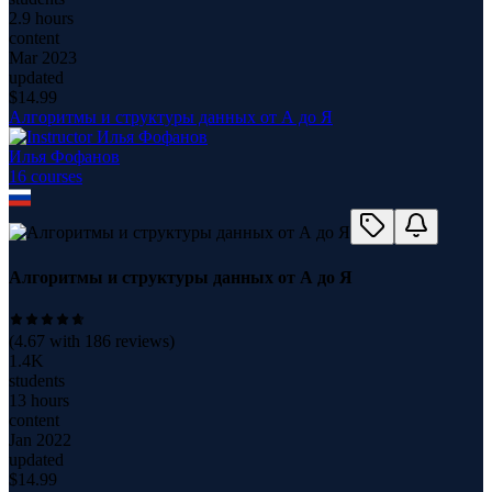
2.9 hours
content
Mar 2023
updated
$
14.99
Алгоритмы и структуры данных от А до Я
Илья Фофанов
16
course
s
Алгоритмы и структуры данных от А до Я
(
4.67
with
186
reviews)
1.4K
students
13 hours
content
Jan 2022
updated
$
14.99