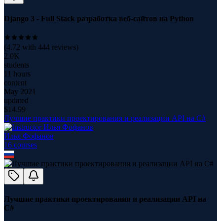
Django 3 - Full Stack разработка веб-сайтов на Python
(
4.72
with
444
reviews)
2.0K
students
11 hours
content
May 2021
updated
$
14.99
Лучшие практики проектирования и реализации API на C#
Илья Фофанов
16
course
s
Лучшие практики проектирования и реализации API на
C#