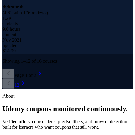
(
4.61
with
176
reviews)
1.2K
students
9.0 hours
content
Nov 2021
updated
$
14.99
Showing
1
–
12
of
16
courses
Page
1
of
2
1
2
About
Udemy coupons monitored continuously.
Verified offers, course alerts, precise filters, and browser detection
built for learners who want coupons that still work.