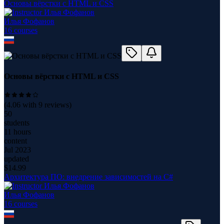
Основы вёрстки с HTML и CSS
Илья Фофанов
16
course
s
Основы вёрстки с HTML и CSS
(
4.06
with
9
reviews)
50
students
11 hours
content
Jul 2023
updated
$
14.99
Архитектура ПО: внедрение зависимостей на C#
Илья Фофанов
16
course
s