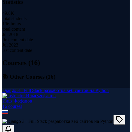
Statistics
49.8K
total students
196 hours
total content
Jul 2018
first content date
Jul 2023
last content date
Courses (
16
)
📚 Other Courses (
16
)
Django 3 - Full Stack разработка веб-сайтов на Python
Илья Фофанов
16
course
s