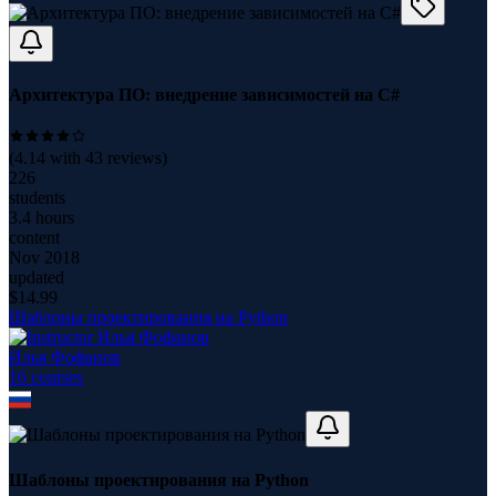
Архитектура ПО: внедрение зависимостей на C#
(
4.14
with
43
reviews)
226
students
3.4 hours
content
Nov 2018
updated
$
14.99
Шаблоны проектирования на Python
Илья Фофанов
16
course
s
Шаблоны проектирования на Python