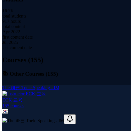
16.7K
total students
917 hours
total content
Apr 2022
first content date
Jul 2025
last content date
Courses (
155
)
📚 Other Courses (
155
)
The 빠른 Toeic Speaking - IM
ECK 교육
155
course
s