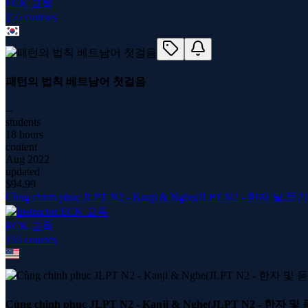
ECK 교육
155
course
s
패턴의 법칙 베트남어 첫걸음
--
students
18 hours
content
Aug 2022
updated
$
94.99
Cùng chinh phục JLPT N2 - Kanji & Nghe(JLPT N2 - 한자 및 듣기
ECK 교육
155
course
s
Cùng chinh phục JLPT N2 - Kanji & Nghe(JLPT N2 - 한자 및