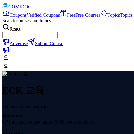
COMIDOC
Coupons
Verified Coupons
Free
Free Courses
Topics
Topics
Search courses and topics
React
Advertise
Submit Course
ECK 교육
Online Course Instructor
4.71
average course rating (
3.0K
course reviews)
Statistics