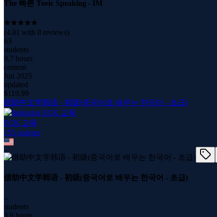
The 빠른 Toeic Speaking - IM
(
4.81
with
8
reviews)
63
students
9.7 hours
content
Jun 2025
updated
$
119.99
借助中文学韩语 - 初级(중국어로 배우는 한국어 - 초급)
ECK 교육
155
course
s
借助中文学韩语 - 初级(중국어로 배우는 한국어 - 초급)
--
students
3.8 hours