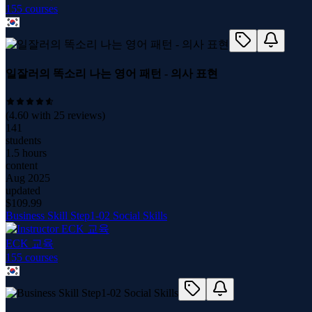
155
course
s
일잘러의 똑소리 나는 영어 패턴 - 의사 표현
(
4.60
with
25
reviews)
141
students
1.5 hours
content
Aug 2025
updated
$
109.99
Business Skill Step1-02 Social Skills
ECK 교육
155
course
s