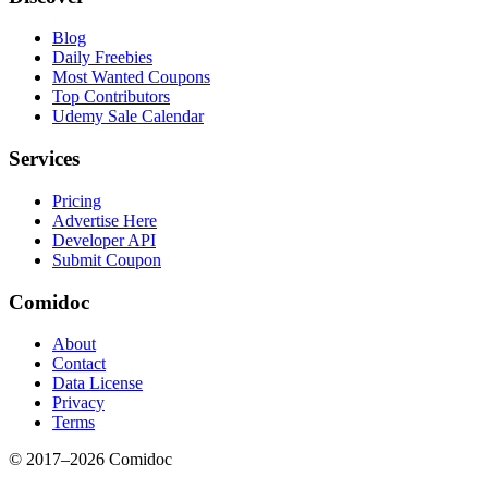
Blog
Daily Freebies
Most Wanted Coupons
Top Contributors
Udemy Sale Calendar
Services
Pricing
Advertise Here
Developer API
Submit Coupon
Comidoc
About
Contact
Data License
Privacy
Terms
© 2017–
2026
Comidoc