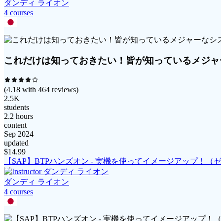
ダンディ ライオン
4
course
s
これだけは知っておきたい！皆が知っているメジャ
(
4.18
with
464
reviews)
2.5K
students
2.2 hours
content
Sep 2024
updated
$
14.99
【SAP】BTPハンズオン - 実機を使ってイメージアップ！
ダンディ ライオン
4
course
s