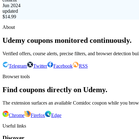
Jun 2024
updated
$
14.99
About
Udemy coupons monitored continuously.
Verified offers, course alerts, precise filters, and browser detection bu
Telegram
Twitter
Facebook
RSS
Browser tools
Find coupons directly on Udemy.
The extension surfaces an available Comidoc coupon while you bro
Chrome
Firefox
Edge
Useful links
Discover