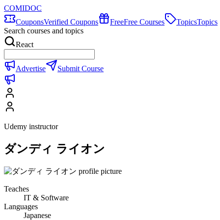
COMIDOC
Coupons
Verified Coupons
Free
Free Courses
Topics
Topics
Search courses and topics
React
Advertise
Submit Course
Udemy instructor
ダンディ ライオン
Teaches
IT & Software
Languages
Japanese