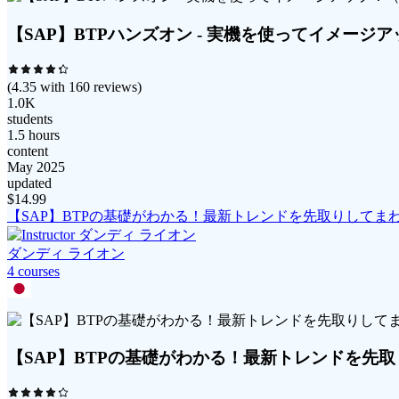
【SAP】BTPハンズオン - 実機を使ってイメー
(
4.35
with
160
reviews)
1.0K
students
1.5 hours
content
May 2025
updated
$
14.99
【SAP】BTPの基礎がわかる！最新トレンドを先取りして
ダンディ ライオン
4
course
s
【SAP】BTPの基礎がわかる！最新トレンドを先