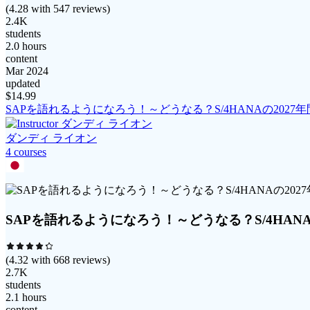
(
4.28
with
547
reviews)
2.4K
students
2.0 hours
content
Mar 2024
updated
$
14.99
SAPを語れるようになろう！～どうなる？S/4HANAの2027
ダンディ ライオン
4
course
s
SAPを語れるようになろう！～どうなる？S/4HANA
(
4.32
with
668
reviews)
2.7K
students
2.1 hours
content