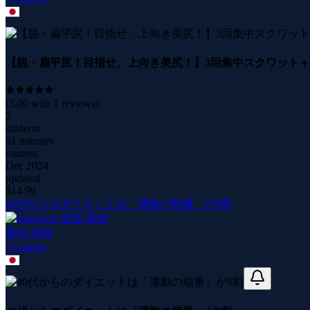
【脱・扁平尻！目指せ、上向き美尻！】3回集中スクワット＋
(
5.00
with
1
reviews)
2
students
51 minutes
content
Dec 2024
updated
$
14.99
40代からのダイエットは「運動の順番」が9割
達弥 高稲
7
course
s