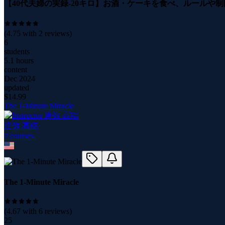
【40代夫婦の実録-20キロ】お酒・ケーキを食べ、ルールや
(
4.75
with
2
reviews)
6
students
5.1 hours
content
Dec 2024
updated
$
14.99
The 1-Minute Miracle
達弥 高稲
7
course
s
The 1-Minute Miracle
(
4.67
with
6
reviews)
25