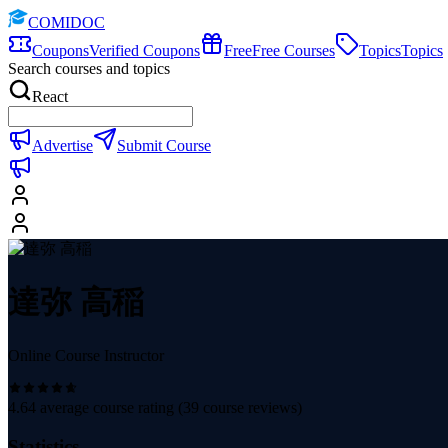
COMIDOC
Coupons
Verified Coupons
Free
Free Courses
Topics
Topics
Search courses and topics
React
Advertise
Submit Course
達弥 高稲
Online Course Instructor
4.64
average course rating (
39
course reviews)
Statistics