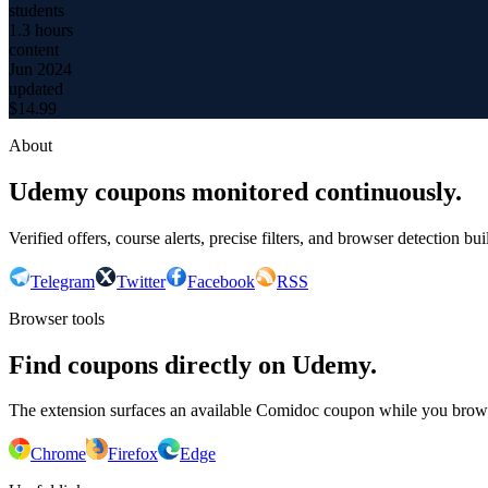
students
1.3 hours
content
Jun 2024
updated
$
14.99
About
Udemy coupons monitored continuously.
Verified offers, course alerts, precise filters, and browser detection bu
Telegram
Twitter
Facebook
RSS
Browser tools
Find coupons directly on Udemy.
The extension surfaces an available Comidoc coupon while you bro
Chrome
Firefox
Edge