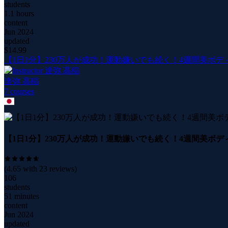
students
1.1 hours
content
Jun 2024
updated
$
14.99
【1日1分】230万人が成功！運動嫌いでも続く！4週間美ボデ
達弥 高稲
7
course
s
【1日1分】230万人が成功！運動嫌いでも続く！4週間美ボデ
(
4.65
with
23
reviews)
106
students
51 minutes
content
Jun 2024
updated