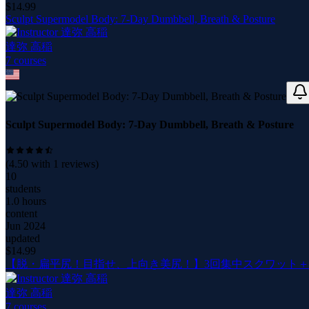
$
14.99
Sculpt Supermodel Body: 7-Day Dumbbell, Breath & Posture
達弥 高稲
7
course
s
Sculpt Supermodel Body: 7-Day Dumbbell, Breath & Posture
(
4.50
with
1
reviews)
10
students
1.0 hours
content
Jun 2024
updated
$
14.99
【脱・扁平尻！目指せ、上向き美尻！】3回集中スクワット＋
達弥 高稲
7
course
s