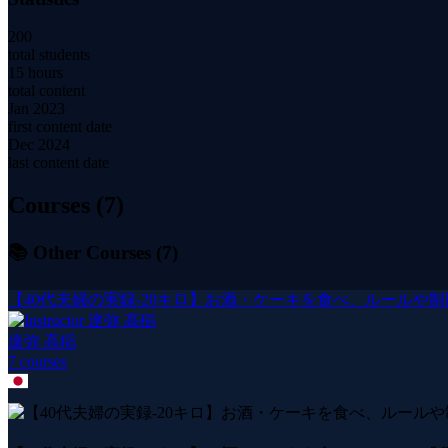
200
total students
15 hours
total content
Jan 2023
first content date
Dec 2024
last content date
Courses (
7
)
📚 Other Courses (
7
)
【40代夫婦の実録-20キロ】お酒・ケーキを食べ、ルールや
達弥 高稲
7
course
s