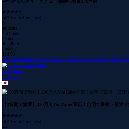
40代からのダイエットは「運動の順番」が9割
(
4.50
with
1
reviews)
6
students
4.4 hours
content
Jun 2025
updated
$
14.99
【3週間で激変】230万人YouTuber直伝！自宅で最短・最速
達弥 高稲
7
course
s
【3週間で激変】230万人YouTuber直伝！自宅で最短・最
(
4.40
with
5
reviews)
45