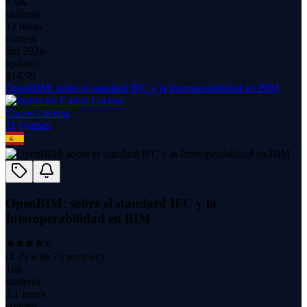
8.9K
students
13 hours
content
Jan 2026
updated
$
14.99
OpenBIM: sobre el standard IFC y la Interoperabilidad en BIM
Carlos Lucena
11
course
s
OpenBIM: sobre el standard IFC y la
Interoperabilidad en BIM
(
4.35
with
76
reviews)
168
students
2.1 hours
content