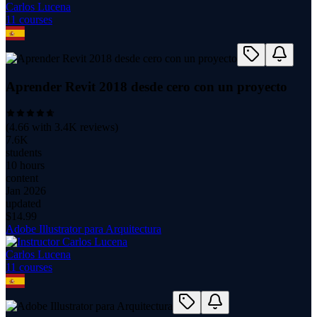
Carlos Lucena
11
course
s
Aprender Revit 2018 desde cero con un proyecto
(
4.66
with
3.4K
reviews)
7.6K
students
10 hours
content
Jan 2026
updated
$
14.99
Adobe Illustrator para Arquitectura
Carlos Lucena
11
course
s