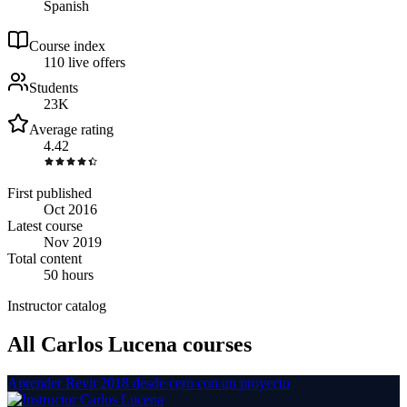
Spanish
Course index
11
0
live
offers
Students
23K
Average rating
4.42
First published
Oct 2016
Latest course
Nov 2019
Total content
50 hours
Instructor catalog
All Carlos Lucena courses
Aprender Revit 2018 desde cero con un proyecto