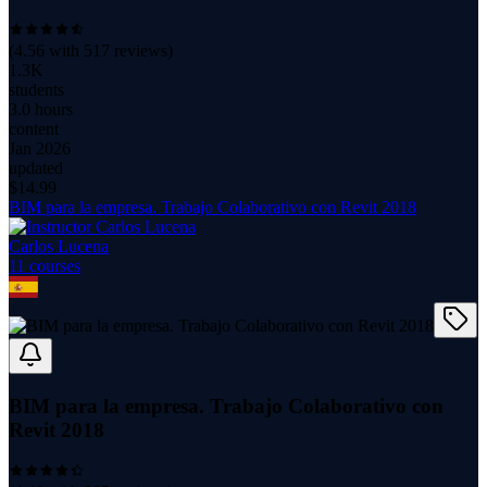
(
4.56
with
517
reviews)
1.3K
students
3.0 hours
content
Jan 2026
updated
$
14.99
BIM para la empresa. Trabajo Colaborativo con Revit 2018
Carlos Lucena
11
course
s
BIM para la empresa. Trabajo Colaborativo con
Revit 2018