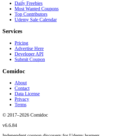
Daily Freebies
Most Wanted Coupons
Top Contributors
Udemy Sale Calendar
Services
Pricing
Advertise Here
Developer API
Submit Coupon
Comidoc
About
Contact
Data License
Privacy
Terms
© 2017–
2026
Comidoc
v
6.6.84
Independent coupon discovery for Udemy learners