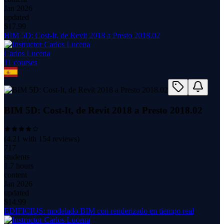
Jan 2026
updated
$
17.99
BIM 5D: Cost-It, de Revit 2018 a Presto 2018.02
Carlos Lucena
11
course
s
BIM 5D: Cost-It, de Revit 2018 a Presto 2018.02
(
4.21
with
154
reviews)
717
students
1.7 hours
content
Jan 2026
updated
$
14.99
EDIFICIUS: modelado BIM con renderizado en tiempo real