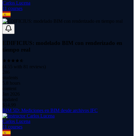
Carlos Lucena
11
course
s
EDIFICIUS: modelado BIM con renderizado en
tiempo real
(
4.55
with
81
reviews)
286
students
5.8 hours
content
Jan 2026
updated
$
14.99
BIM 5D: Mediciones en BIM desde archivos IFC
Carlos Lucena
11
course
s