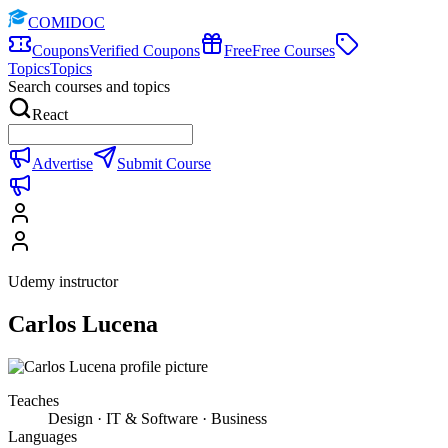
COMIDOC
Coupons
Verified Coupons
Free
Free Courses
Topics
Topics
Search courses and topics
React
Advertise
Submit Course
Udemy instructor
Carlos Lucena
Teaches
Design · IT & Software · Business
Languages