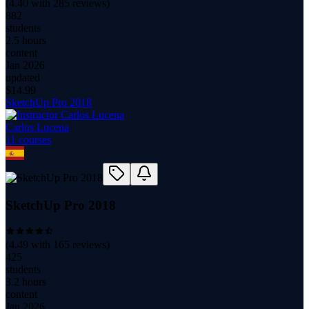
(
4.40
with
285
reviews)
882
students
2.5 hours
content
Jan 2026
updated
$
14.99
SketchUp Pro 2018
Carlos Lucena
11
course
s
SketchUp Pro 2018
(
4.49
with
165
reviews)
425
students
3.2 hours
content
Jan 2026