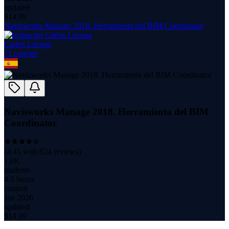
updated
$
14.99
Navisworks Manage 2018. Herramienta del BIM Coordinator
Carlos Lucena
11
course
s
Navisworks Manage 2018. Herramienta del BIM
Coordinator
(
4.45
with
624
reviews)
1.8K
students
4.5 hours
content
Jan 2026
updated
$
14.99