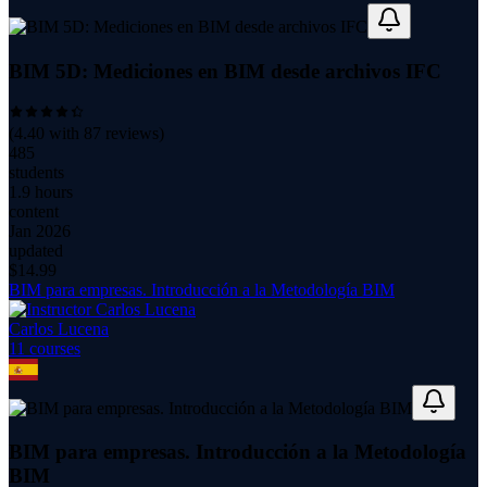
BIM 5D: Mediciones en BIM desde archivos IFC
(
4.40
with
87
reviews)
485
students
1.9 hours
content
Jan 2026
updated
$
14.99
BIM para empresas. Introducción a la Metodología BIM
Carlos Lucena
11
course
s
BIM para empresas. Introducción a la Metodología
BIM