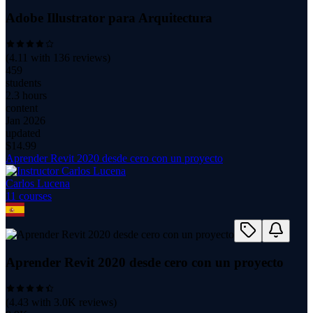
Adobe Illustrator para Arquitectura
(
4.11
with
136
reviews)
459
students
2.3 hours
content
Jan 2026
updated
$
14.99
Aprender Revit 2020 desde cero con un proyecto
Carlos Lucena
11
course
s
Aprender Revit 2020 desde cero con un proyecto
(
4.43
with
3.0K
reviews)