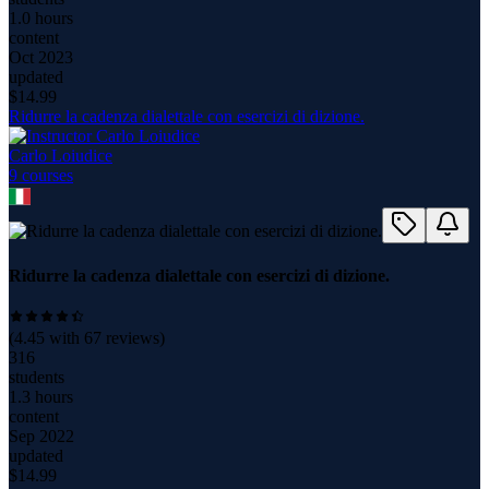
1.0 hours
content
Oct 2023
updated
$
14.99
Ridurre la cadenza dialettale con esercizi di dizione.
Carlo Loiudice
9
course
s
Ridurre la cadenza dialettale con esercizi di dizione.
(
4.45
with
67
reviews)
316
students
1.3 hours
content
Sep 2022
updated
$
14.99