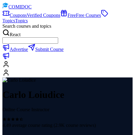
COMIDOC
Coupons
Verified Coupons
Free
Free Courses
Topics
Topics
Search courses and topics
React
Advertise
Submit Course
Carlo Loiudice
Online Course Instructor
4.49
average course rating (
2.9K
course reviews)