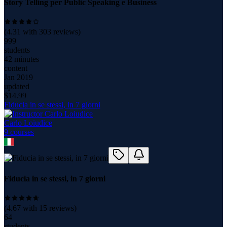
Story Telling per Public Speaking e Business
(
4.31
with
303
reviews)
999
students
42 minutes
content
Jan 2019
updated
$
14.99
Fiducia in se stessi, in 7 giorni
Carlo Loiudice
9
course
s
Fiducia in se stessi, in 7 giorni
(
4.67
with
15
reviews)
64
students