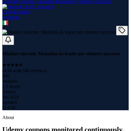
Mindset vincente. Mentalità da leader per ottenere successo
Carlo Loiudice
9
course
s
Mindset vincente. Mentalità da leader per ottenere successo
(
4.56
with
340
reviews)
906
students
1.5 hours
content
Jun 2021
updated
$
14.99
About
Udemy coupons monitored continuously.