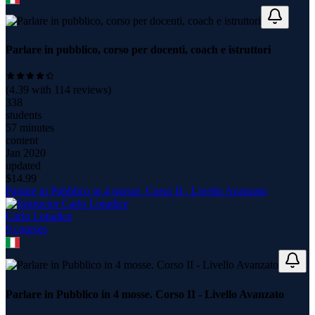
Parlare in pubblico, corso per docenti, coach e istruttori
(
4.39
with
114
reviews)
338
students
57 minutes
content
Jan 2020
updated
$
14.99
Parlare in Pubblico in 4 mosse. Corso II - Livello Avanzato
Carlo Loiudice
9
course
s
Parlare in Pubblico in 4 mosse. Corso II - Livello Avanzato