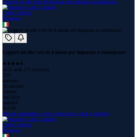
Leggere ad alta voce in 4 mosse per imparare a comunicare.
Carlo Loiudice
9
course
s
Leggere ad alta voce in 4 mosse per imparare a comunicare.
(
4.51
with
175
reviews)
559
students
50 minutes
content
Jan 2020
updated
$
14.99
Parlare in pubblico, corso per docenti, coach e istruttori
Carlo Loiudice
9
course
s