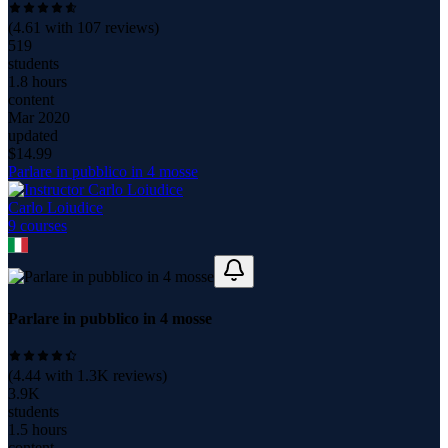
(
4.61
with
107
reviews)
519
students
1.8 hours
content
Mar 2020
updated
$
14.99
Parlare in pubblico in 4 mosse
Carlo Loiudice
9
course
s
Parlare in pubblico in 4 mosse
(
4.44
with
1.3K
reviews)
3.9K
students
1.5 hours
content