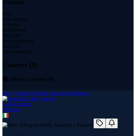
Statistics
8.9K
total students
10 hours
total content
Sep 2018
first content date
Oct 2023
last content date
Courses (
9
)
📚 Other Courses (
9
)
Story Telling per Public Speaking e Business
Carlo Loiudice
9
course
s