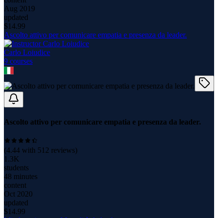
Aug 2019
updated
$
14.99
Ascolto attivo per comunicare empatia e presenza da leader.
Carlo Loiudice
9
course
s
Ascolto attivo per comunicare empatia e presenza da leader.
(
4.44
with
512
reviews)
1.3K
students
48 minutes
content
Oct 2020
updated
$
14.99