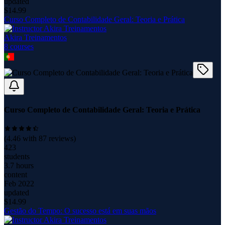
updated
$
14.99
Curso Completo de Contabilidade Geral: Teoria e Prática
Akira Treinamentos
8
course
s
Curso Completo de Contabilidade Geral: Teoria e Prática
(
4.46
with
87
reviews)
423
students
3.7 hours
content
Feb 2022
updated
$
14.99
Gestão do Tempo: O sucesso está em suas mãos