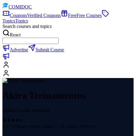
COMIDOC
Coupons
Verified Coupons
Free
Free Courses
Topics
Topics
Search courses and topics
React
Advertise
Submit Course
Akira Treinamentos
Online Course Instructor
4.47
average course rating (
1.1K
course reviews)