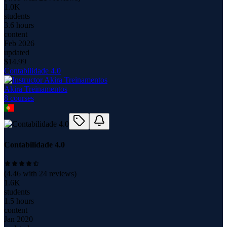
1.0K
students
3.6 hours
content
Feb 2026
updated
$
14.99
Contabilidade 4.0
Akira Treinamentos
8
course
s
Contabilidade 4.0
(
4.46
with
24
reviews)
1.6K
students
1.5 hours
content
Jan 2020