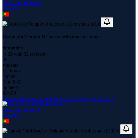
Akira Treinamentos
8
course
s
Gestão do Tempo: O sucesso está em suas mãos
(
4.39
with
32
reviews)
262
students
1.2 hours
content
Mar 2022
updated
$
14.99
Canva: Certificação Designer Gráfico Profissional | 2025 |
Akira Treinamentos
8
course
s