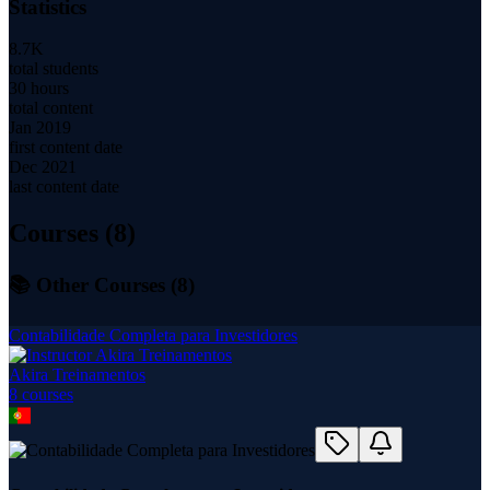
Statistics
8.7K
total students
30 hours
total content
Jan 2019
first content date
Dec 2021
last content date
Courses (
8
)
📚 Other Courses (
8
)
Contabilidade Completa para Investidores
Akira Treinamentos
8
course
s