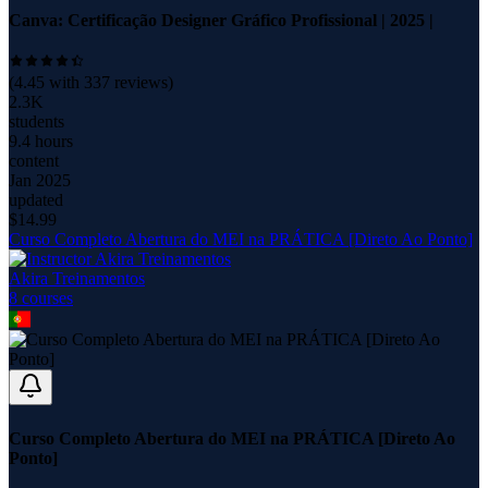
Canva: Certificação Designer Gráfico Profissional | 2025 |
(
4.45
with
337
reviews)
2.3K
students
9.4 hours
content
Jan 2025
updated
$
14.99
Curso Completo Abertura do MEI na PRÁTICA [Direto Ao Ponto]
Akira Treinamentos
8
course
s
Curso Completo Abertura do MEI na PRÁTICA [Direto Ao
Ponto]