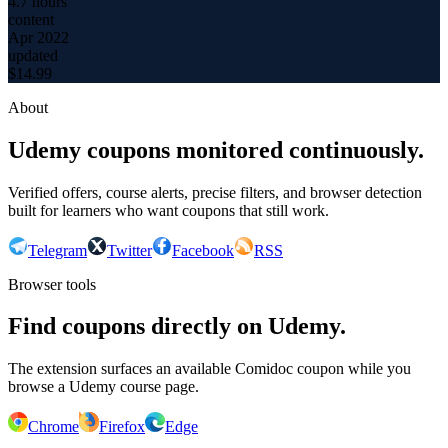
4.7 hours
content
Apr 2022
updated
$
14.99
About
Udemy coupons monitored continuously.
Verified offers, course alerts, precise filters, and browser detection
built for learners who want coupons that still work.
Telegram
Twitter
Facebook
RSS
Browser tools
Find coupons directly on Udemy.
The extension surfaces an available Comidoc coupon while you
browse a Udemy course page.
Chrome
Firefox
Edge