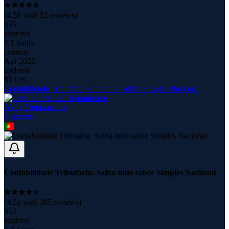
(
4.58
with
52
reviews)
635
students
1.1 hours
content
Apr 2022
updated
$
14.99
Contabilidade Tributária: Saiba tudo sobre Simples Nacional
Akira Treinamentos
8
course
s
Contabilidade Tributária: Saiba tudo sobre Simples Nacional
(
4.51
with
285
reviews)
952
students