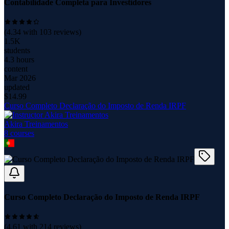
Contabilidade Completa para Investidores
(
4.34
with
103
reviews)
1.5K
students
4.3 hours
content
Mar 2026
updated
$
14.99
Curso Completo Declaração do Imposto de Renda IRPF
Akira Treinamentos
8
course
s
Curso Completo Declaração do Imposto de Renda IRPF
(
4.61
with
214
reviews)