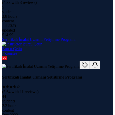
(
4.33
with
3
reviews)
5
students
3.8 hours
content
Jul 2025
updated
$
14.99
Sertifikalı İmalat Uzmanı Yetiştirme Programı
Burcu Çetin
7
course
s
Sertifikalı İmalat Uzmanı Yetiştirme Programı
(
3.64
with
11
reviews)
44
students
2.2 hours
content
Dec 2022