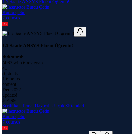
1.5 Saatte ANSYS Fluent Öğrenin!
Burcu Çetin
7
course
s
1.5 Saatte ANSYS Fluent Öğrenin!
(
4.67
with
6
reviews)
41
students
1.6 hours
content
Dec 2022
updated
$
14.99
Sertifikalı Temel Havacılık Uçak Sistemleri
Burcu Çetin
7
course
s