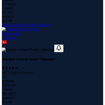
2.0 hours
content
Jul 2023
updated
$
14.99
Nükleer Santral Nedir? Öğrenin!
Burcu Çetin
7
course
s
Nükleer Santral Nedir? Öğrenin!
(
4.75
with
4
reviews)
12
students
1.4 hours
content
Dec 2022
updated
$
14.99