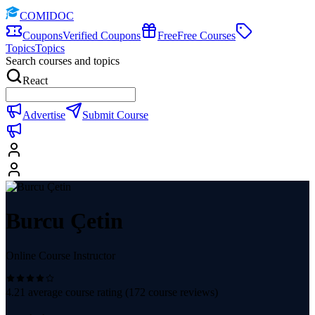
COMIDOC
Coupons
Verified Coupons
Free
Free Courses
Topics
Topics
Search courses and topics
React
Advertise
Submit Course
Burcu Çetin
Online Course Instructor
4.21
average course rating (
172
course reviews)