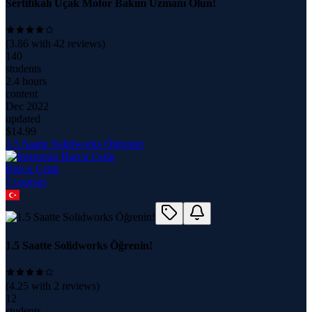
Sertifikalı Uçak Motor Bakım Uzmanı Olun!
(
3.86
with
42
reviews)
140
students
2.4 hours
content
Dec 2022
updated
$
14.99
1.5 Saatte Solidworks Öğrenin!
Burcu Çetin
7
course
s
1.5 Saatte Solidworks Öğrenin!
(
4.25
with
2
reviews)
12
students