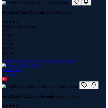
Sertifikalı Temel Havacılık Uçak Sistemleri
(
4.00
with
104
reviews)
427
students
4.1 hours
content
Apr 2023
updated
$
14.99
Sertifikalı İş Sağlığı ve Güvenliği Uzmanı Olun!
Burcu Çetin
7
course
s
Sertifikalı İş Sağlığı ve Güvenliği Uzmanı Olun!