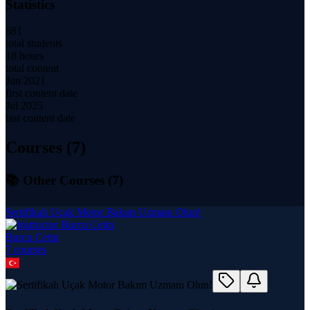
Statistics
681
total students
18 hours
total content
Jun 2021
first content date
Jul 2025
last content date
Courses (
7
)
📚 Other Courses (
7
)
Sertifikalı Uçak Motor Bakım Uzmanı Olun!
Burcu Çetin
7
course
s