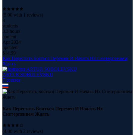
(
5.00
with
1
reviews)
3
students
3.3 hours
content
Apr 2024
updated
$
14.99
Как Перестать Бояться Перемен И Начать Их Снетерпением
Ждать
ARTUR SOBOLEVSKIJ
7
course
s
Как Перестать Бояться Перемен И Начать Их
Снетерпением Ждать
(
4.00
with
2
reviews)