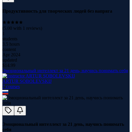
Продуктивность для творческих людей без напряга
(
5.00
with
1
reviews)
1
students
3.5 hours
content
Apr 2024
updated
$
14.99
Эмоциональный интеллект за 21 день, научись понимать себя
ARTUR SOBOLEVSKIJ
7
course
s
Эмоциональный интеллект за 21 день, научись понимать
себя