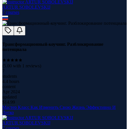
ARTUR SOBOLEVSKIJ
7
course
s
Трансформационный-коучинг. Разблокирование
потенциала
(
5.00
with
1
reviews)
7
students
4.4 hours
content
Apr 2024
updated
$
14.99
Мастер Класс Как Изменить Свою Жизнь Эффективно И
Легко
ARTUR SOBOLEVSKIJ
7
course
s