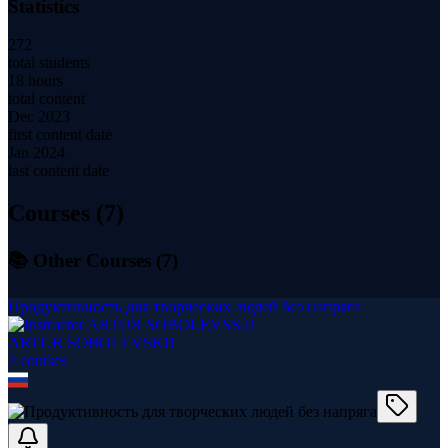
Statistics
272
total students
18 hours
total content
Dec 2023
first content date
Jan 2024
last content date
Courses (
7
)
📚 Other Courses (
7
)
Продуктивность для творческих людей без напряга
ARTUR SOBOLEVSKIJ
7
course
s