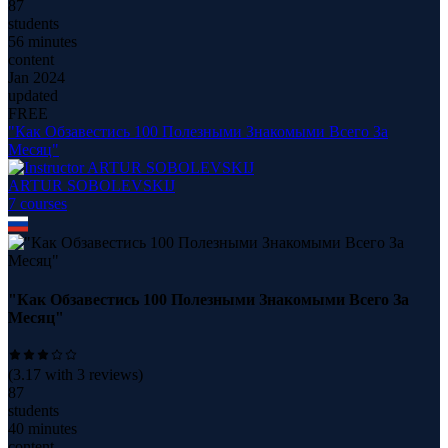
87
students
56 minutes
content
Jan 2024
updated
FREE
"Как Обзавестись 100 Полезными Знакомыми Всего За
Месяц"
ARTUR SOBOLEVSKIJ
7
course
s
"Как Обзавестись 100 Полезными Знакомыми Всего За
Месяц"
(
3.17
with
3
reviews)
87
students
40 minutes
content