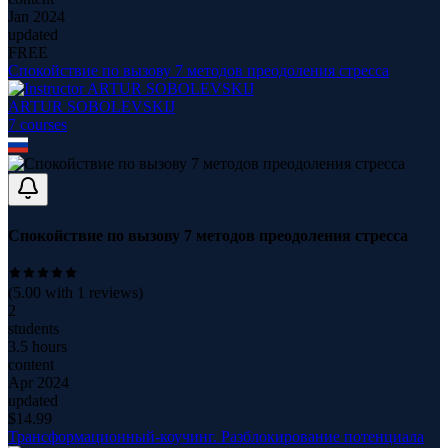
Jan 2024
updated
FREE
Спокойствие по вызову 7 методов преодоления стресса
ARTUR SOBOLEVSKIJ
7
course
s
Спокойствие по вызову 7 методов преодоления стресса
(
5.00
with
1
reviews)
2
students
3.5 hours
content
Apr 2024
updated
$
14.99
Трансформационный-коучинг. Разблокирование потенциала