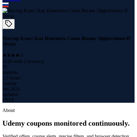
Мастер Класс Как Изменить Свою Жизнь Эффективно И
Легко
(
4.00
with
2
reviews)
85
students
1.5 hours
content
Jan 2024
updated
FREE
About
Udemy coupons monitored continuously.
Verified offers, course alerts, precise filters, and browser detection