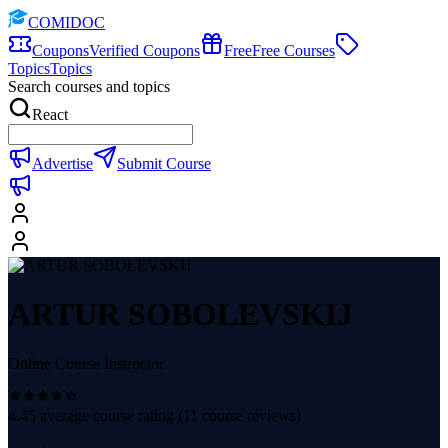
COMIDOC
Coupons
Verified Coupons
Free
Free Courses
Topics
Topics
Search courses and topics
React
Advertise
Submit Course
ARTUR SOBOLEVSKIJ
Online Course Instructor
4.45
average course rating (
11
course reviews)