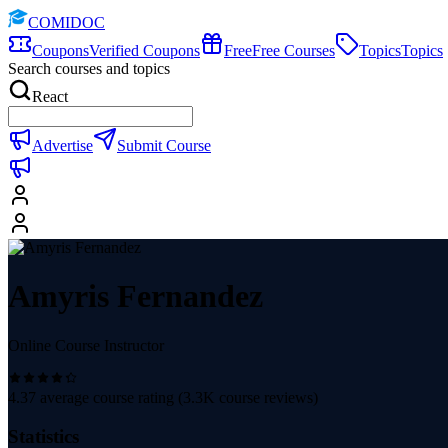
COMIDOC
Coupons
Verified Coupons
Free
Free Courses
Topics
Topics
Search courses and topics
React
Advertise
Submit Course
Amyris Fernandez
Online Course Instructor
4.37
average course rating (
3.3K
course reviews)
Statistics