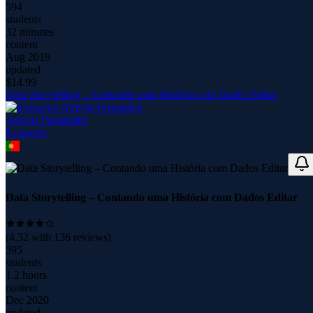
594
students
32 minutes
content
Aug 2019
updated
$
14.99
Data Storytelling – Contando uma História com Dados Editar
Amyris Fernandez
8
course
s
Data Storytelling – Contando uma História com Dados Editar
(
4.32
with
136
reviews)
395
students
1.2 hours
content
Dec 2020
updated