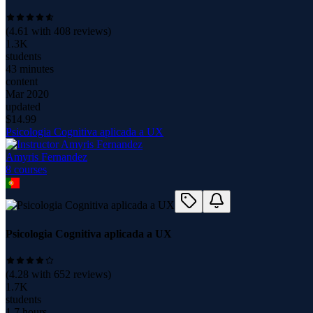
(
4.61
with
408
reviews)
1.3K
students
43 minutes
content
Mar 2020
updated
$
14.99
Psicologia Cognitiva aplicada a UX
Amyris Fernandez
8
course
s
Psicologia Cognitiva aplicada a UX
(
4.28
with
652
reviews)
1.7K
students
1.7 hours