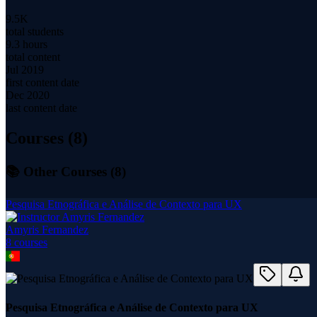
9.5K
total students
9.3 hours
total content
Jul 2019
first content date
Dec 2020
last content date
Courses (
8
)
📚 Other Courses (
8
)
Pesquisa Etnográfica e Análise de Contexto para UX
Amyris Fernandez
8
course
s
Pesquisa Etnográfica e Análise de Contexto para UX