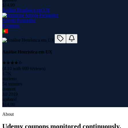
$
14.99
Análise Heurística em UX
Amyris Fernandez
8
course
s
Análise Heurística em UX
(
4.10
with
690
reviews)
1.7K
students
54 minutes
content
Jul 2019
updated
$
14.99
About
Udemy coupons monitored continuously.