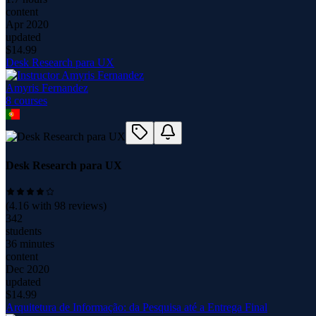
content
Apr 2020
updated
$
14.99
Desk Research para UX
Amyris Fernandez
8
course
s
Desk Research para UX
(
4.16
with
98
reviews)
342
students
36 minutes
content
Dec 2020
updated
$
14.99
Arquitetura de Informação: da Pesquisa até a Entrega Final