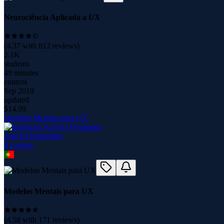
Neurociência Aplicada a UX
(
4.37
with
812
reviews)
2.1K
students
49 minutes
content
Sep 2019
updated
$
14.99
Modelos Mentais para UX
Amyris Fernandez
8
course
s
Modelos Mentais para UX
(
4.58
with
171
reviews)