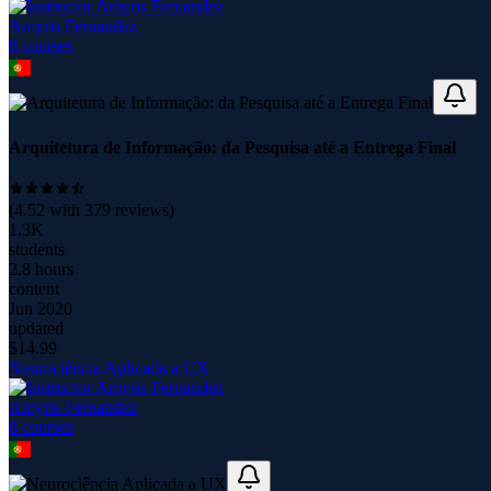
Amyris Fernandez
8
course
s
Arquitetura de Informação: da Pesquisa até a Entrega Final
(
4.52
with
379
reviews)
1.3K
students
2.8 hours
content
Jun 2020
updated
$
14.99
Neurociência Aplicada a UX
Amyris Fernandez
8
course
s