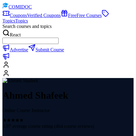
COMIDOC
Coupons
Verified Coupons
Free
Free Courses
Topics
Topics
Search courses and topics
React
Advertise
Submit Course
Ahmed Shafeek
Online Course Instructor
4.97
average course rating (
464
course reviews)