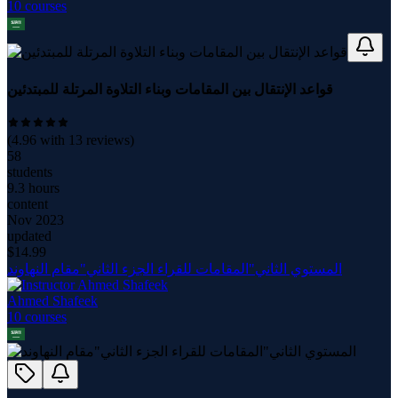
10
course
s
قواعد الإنتقال بين المقامات وبناء التلاوة المرتلة للمبتدئين
(
4.96
with
13
reviews)
58
students
9.3 hours
content
Nov 2023
updated
$
14.99
المستوي الثاني"المقامات للقراء الجزء الثاني"مقام النهاوند
Ahmed Shafeek
10
course
s