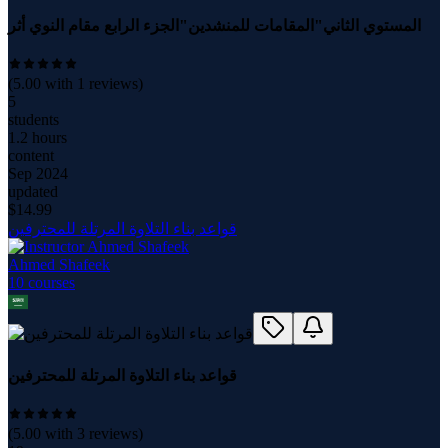
المستوي الثاني"المقامات للمنشدين"الجزء الرابع مقام النوي أثر
(
5.00
with
1
reviews)
5
students
1.2 hours
content
Sep 2024
updated
$
14.99
قواعد بناء التلاوة المرتلة للمحترفين
Ahmed Shafeek
10
course
s
قواعد بناء التلاوة المرتلة للمحترفين
(
5.00
with
3
reviews)