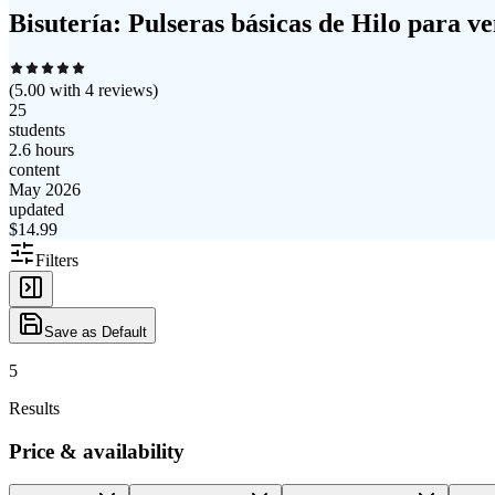
Bisutería: Pulseras básicas de Hilo para v
(
5.00
with
4
reviews)
25
students
2.6 hours
content
May 2026
updated
$
14.99
Filters
Save as Default
5
Results
Price & availability