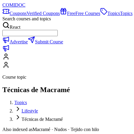
COMIDOC
Coupons
Verified Coupons
Free
Free Courses
Topics
Topics
Search courses and topics
React
Advertise
Submit Course
Course topic
Técnicas de Macramé
Topics
Lifestyle
Técnicas de Macramé
Also indexed as
Macramé · Nudos · Tejido con hilo