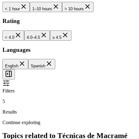
< 1 hour
1–10 hours
> 10 hours
Rating
< 4.0
4.0–4.5
≥ 4.5
Languages
English
Spanish
Filters
5
Results
Continue exploring
Topics related to
Técnicas de Macramé